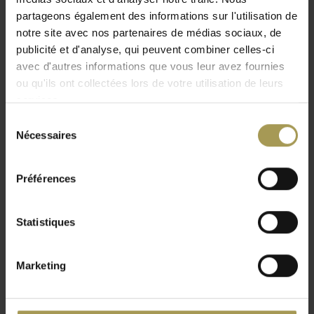
partageons également des informations sur l'utilisation de
(
€189,97
Incl. btw)
(
€68,97
Incl. btw)
notre site avec nos partenaires de médias sociaux, de
publicité et d'analyse, qui peuvent combiner celles-ci
avec d'autres informations que vous leur avez fournies
ou qu'ils ont collectées lors de votre utilisation de leurs
services.
Sélection
Nécessaires
du
consentement
Chameleon tableau
Mummy bear
Préférences
blanc bulle de dialogue
€3.905,00
€157,00
(
€4.725,05
Incl. btw)
Statistiques
(
€189,97
Incl. btw)
Marketing