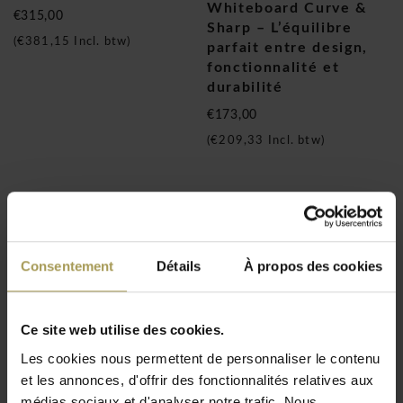
Whiteboard Curve &
€315,00
Sharp – L’équilibre
(
€381,15
Incl. btw)
parfait entre design,
fonctionnalité et
durabilité
€173,00
(
€209,33
Incl. btw)
Consentement
Détails
À propos des cookies
Ce site web utilise des cookies.
Chameleon Frameless
Kit de démarrage
Les cookies nous permettent de personnaliser le contenu
tableau blanc curve
tableau blanc
et les annonces, d'offrir des fonctionnalités relatives aux
€157,00
€57,00
médias sociaux et d'analyser notre trafic. Nous