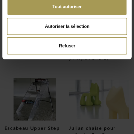
Tout autoriser
Autoriser la sélection
Gastone chariot pliant
Murs de revêtement
en lichen
€617,00
Refuser
€793,00
(
€746,57
Incl. btw)
(
€959,53
Incl. btw)
Escabeau Upper Step
Julian chaise pour