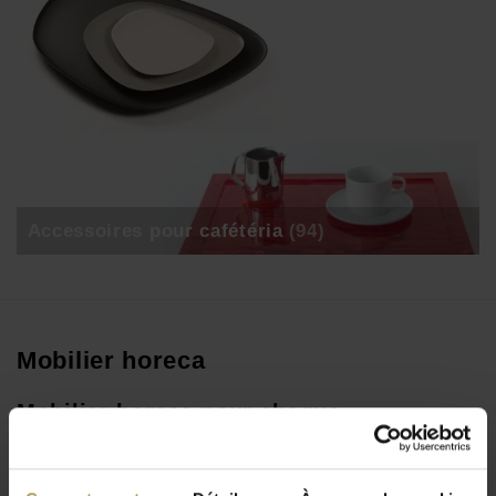
Accessoires pour cafétéria
(94)
Mobilier horeca
Mobilier horeca pour chaque
établissement
Lorsque vous aménagez un café, un restaurant ou un lunch-