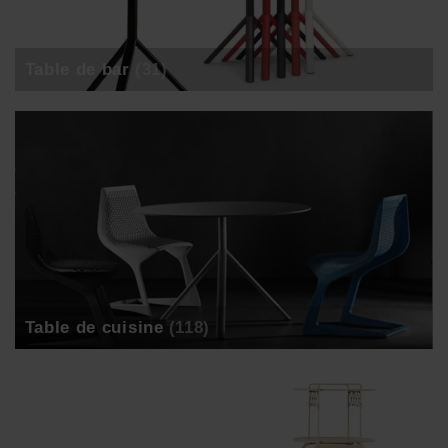
Table de bar
(31)
Table de cuisine
(118)