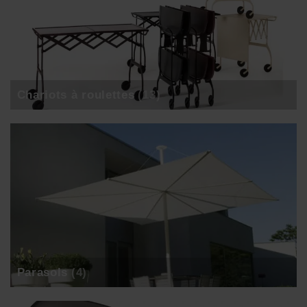
Chariots à roulettes
(13)
Parasols
(4)