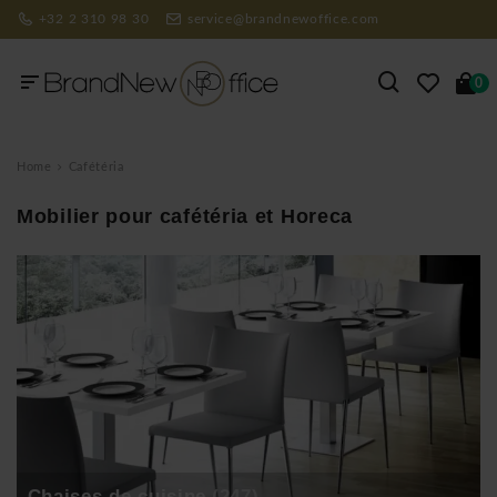
+32 2 310 98 30
service@brandnewoffice.com
0
Home
Cafétéria
Mobilier pour cafétéria et Horeca
Chaises de cuisine
(247)