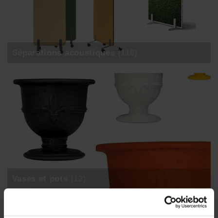
Séparations acoustiques
(110)
Vases et pots
(12)