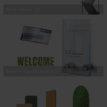
Porte-revues
(23)
Plaques signalétique
(63)