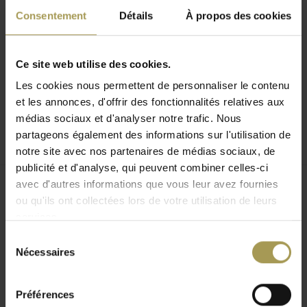
Consentement
Détails
À propos des cookies
Ce site web utilise des cookies.
Les cookies nous permettent de personnaliser le contenu
et les annonces, d'offrir des fonctionnalités relatives aux
médias sociaux et d'analyser notre trafic. Nous
Autre
(58)
partageons également des informations sur l'utilisation de
notre site avec nos partenaires de médias sociaux, de
publicité et d'analyse, qui peuvent combiner celles-ci
avec d'autres informations que vous leur avez fournies
Comment aménager un espace
ou qu'ils ont collectées lors de votre utilisation de leurs
services.
d’accueil ou réception de manière
Sélection
optimale ?
Nécessaires
du
consentement
Créer une impression positive et
agréable au travers du mobilier
Préférences