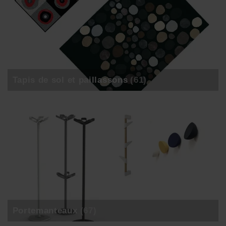
Tapis de sol et paillassons
(61)
Portemanteaux
(67)