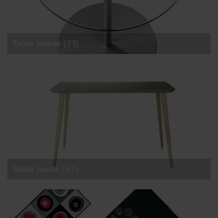
Table basse
(73)
Table haute
(27)