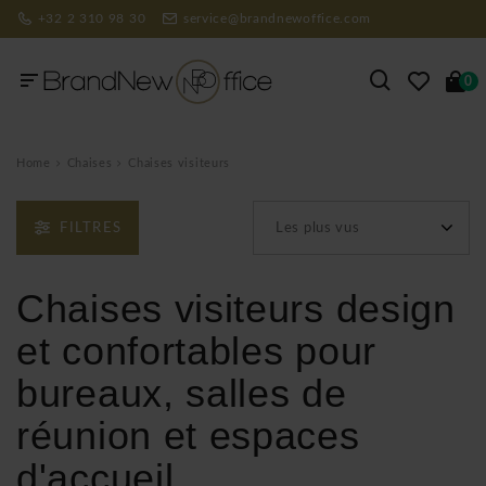
+32 2 310 98 30
service@brandnewoffice.com
0
Home
Chaises
Chaises visiteurs
FILTRES
Les plus vus
Chaises visiteurs design
et confortables pour
bureaux, salles de
réunion et espaces
d'accueil