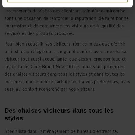
Acheter vos chaises de bureau chez Brand New Office
Les moments de visites des clients au sein d’une entreprise
sont une occasion de renforcer la réputation, de faire bonne
impression et de convaincre vos visiteurs de la qualité des
services et des produits proposés.
Pour bien accueillir vos visiteurs, rien de mieux que d’offrir
un instant privilégié dans un grand confort avec une chaise
visiteur tout aussi accueillante, que design, ergonomique et
confortable. Chez Brand New Office, nous vous proposons
des chaises visiteurs dans tous les styles et dans toutes les
matières pour répondre parfaitement à vos préférences, mais
aussi au confort recherché par vos visiteurs.
Des chaises visiteurs dans tous les
styles
Spécialiste dans l’aménagement de bureau d’entreprise,