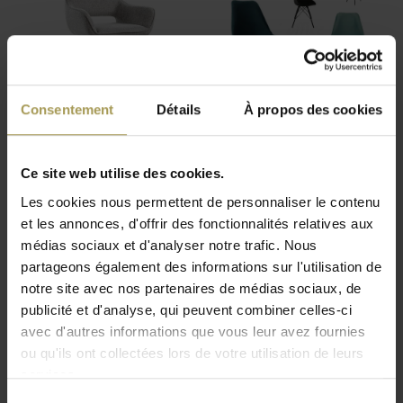
Consentement
Détails
À propos des cookies
Miyo siège pivotant
Velvet Chaise design
€169,00
€99,00
Ce site web utilise des cookies.
(
€204,49
Incl. btw)
(
€119,79
Incl. btw)
Les cookies nous permettent de personnaliser le contenu
et les annonces, d'offrir des fonctionnalités relatives aux
médias sociaux et d'analyser notre trafic. Nous
partageons également des informations sur l'utilisation de
notre site avec nos partenaires de médias sociaux, de
publicité et d'analyse, qui peuvent combiner celles-ci
avec d'autres informations que vous leur avez fournies
ou qu'ils ont collectées lors de votre utilisation de leurs
services.
Sandie chaise de
Sélection