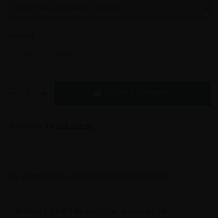
Options
Patins en feutres (+€30,00)
Patins en plastic (+€30,00)
AJOUTER AU PANIER
Informations sur le transport et l'installation
Achetez
2
à
€892,40
chacun et éconmisez
3%