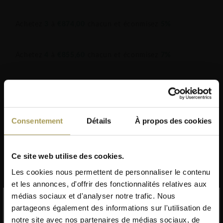
Achetez
3
à
€874,00
chacun et éconmisez
5%
Achetez
4
à
€855,60
chacun et éconmisez
7%
Délais de livraison:
5-6 semaines
(*) Hors périodes de congé et sous réserve de rupture de stock
Consentement
Détails
À propos des cookies
Code de l'article: 21452
Livraison GRATUITE au BeNeLux!
Ce site web utilise des cookies.
Installation incluse à partir de 1500 €
Les cookies nous permettent de personnaliser le contenu
(uniquement pour le BeNeLux!)
et les annonces, d'offrir des fonctionnalités relatives aux
médias sociaux et d'analyser notre trafic. Nous
partageons également des informations sur l'utilisation de
Ce produit bénéficie d'une
La Thonet S32 V chaise cannée en acier
notre site avec nos partenaires de médias sociaux, de