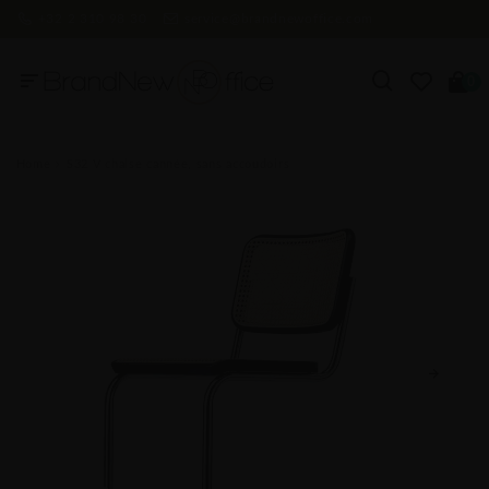
+32 2 310 98 30
service@brandnewoffice.com
0
Home
S32 V chaise cannée, sans accoudoirs