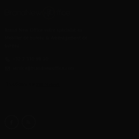
manufactures de meubles les plus anciennes au monde,
produit depuis 1819 des meubles d'une qualité
exceptionnelle pour l'habitat et les collectivités. Dans sa
volonté immuable d’oser la nouveauté avec des technologies
Brand New Office votre spécialist en
innovantes et un design hors du commun, l’entreprise
Mobilier de bureau & Aménagement de
Thonet n’oublie cependant pas l’héritage d’une longue
bureau
tradition qui l’a fait connaître dans le monde entier. Les
activités de l’entreprise sont empreintes de la recherche
+32 2 310 98 30
d’une alliance harmonieuse entre la forme, la fonctionnalité
service@brandnewoffice.com
et l’esthétique. C’est en 1859 que Michael Thonet, fondateur
de l’entreprise, industrialise pour la première fois la
fabrication de meubles en construisant avec une nouvelle
technologie de cintrage du bois de hêtre massif la chaise n°
14, aujourd’hui plus connue sous le nom de « chaise de
bistro ». Dans les années 1930, l’entreprise devient le plus
grand producteur mondial de meubles en acier tubulaire,
deuxième matériau important chez Thonet et nouveau à
l’époque. Les meubles sont dessinés par des architectes