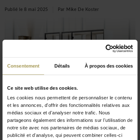
Publié le
8 mai 2025
Par Mike De Koster
Consentement
Détails
À propos des cookies
Ce site web utilise des cookies.
Cabines Acoustiques et Phonebooths : Solution pour
Les cookies nous permettent de personnaliser le contenu
Silence et Confidentialité
et les annonces, d'offrir des fonctionnalités relatives aux
médias sociaux et d'analyser notre trafic. Nous
Dans les bureaux modernes ouverts, la demande pour
partageons également des informations sur l'utilisation de
des espaces calmes et privés est élevée.
notre site avec nos partenaires de médias sociaux, de
BrandNewOffice propose des cabines acoustiques,
des phonebooths et des box de réunion insonorisées
publicité et d'analyse, qui peuvent combiner celles-ci