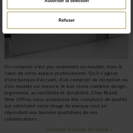
Autoriser la sélection
Refuser
Un comptoir n’est pas seulement un meuble, mais le
cœur de votre espace professionnel. Qu’il s’agisse
d’une banque d’accueil, d’un comptoir de réception ou
d’un modèle sur mesure, le bon choix combine design,
ergonomie, accessibilité et durabilité. Chez Brand
New Office, nous proposons des comptoirs de qualité
qui valorisent votre image de marque tout en
répondant aux besoins quotidiens de vos
collaborateurs.
Continuer la lecture de l'article »