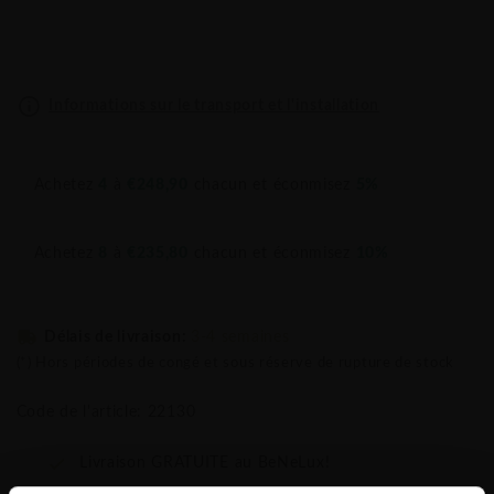
Informations sur le transport et l'installation
Achetez
4
à
€248,90
chacun et éconmisez
5%
Achetez
8
à
€235,80
chacun et éconmisez
10%
Délais de livraison:
3-4 semaines
(*) Hors périodes de congé et sous réserve de rupture de stock
Code de l'article: 22130
Livraison GRATUITE au BeNeLux!