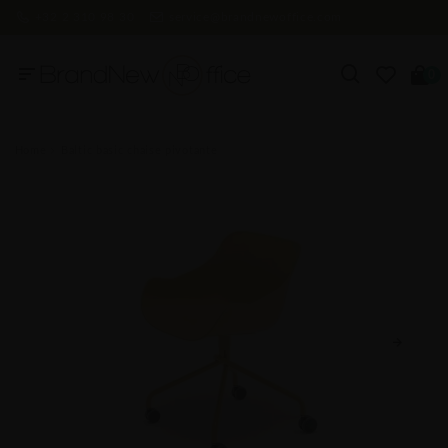
+32 2 310 98 30
service@brandnewoffice.com
0
Home
Baltic basic chaise pivotante