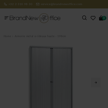
+32 2 310 98 30
service@brandnewoffice.com
0
Home
Armoire métal à rideaux haute - 198cm