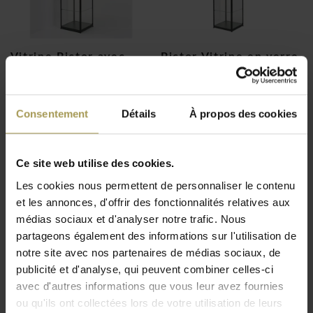
Vitrine Pictor avec
Pictor Vitrine en verre
spot L50
VA040
€823,00
€749,00
Consentement
Détails
À propos des cookies
(
€995,83
Incl. btw)
(
€906,29
Incl. btw)
Ce site web utilise des cookies.
Les cookies nous permettent de personnaliser le contenu
et les annonces, d'offrir des fonctionnalités relatives aux
Functionals
médias sociaux et d'analyser notre trafic. Nous
Functionals – Des solutions design
partageons également des informations sur l'utilisation de
notre site avec nos partenaires de médias sociaux, de
haut de gamme pour espaces
publicité et d'analyse, qui peuvent combiner celles-ci
d’accueil et de présentation
avec d'autres informations que vous leur avez fournies
ou qu'ils ont collectées lors de votre utilisation de leurs
Un design fonctionnel pour les espaces