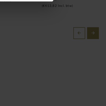
cl. btw)
(
€413,82
Incl. btw)
(