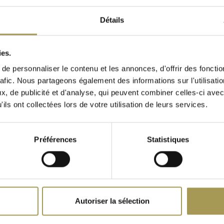
uvez choisir la version
Détails
té d'avoir des poignées
ies.
vantage de combiner
tion fonctionnelle vous
e personnaliser le contenu et les annonces, d'offrir des fonctio
t peut également être
rafic. Nous partageons également des informations sur l'utilisati
, de publicité et d'analyse, qui peuvent combiner celles-ci avec
ils ont collectées lors de votre utilisation de leurs services.
Préférences
Statistiques
i est d'origine italienne.
astelli et est aujourd'hui
le
Spoon tabouret de bar
Bourgie l
 italien à travers le
Autoriser la sélection
e bureaux, tables,
€546,00
€515,00
ssoires de design, ils ont