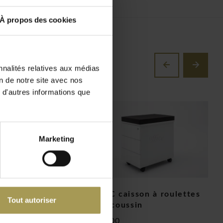
À propos des cookies
nnalités relatives aux médias
on de notre site avec nos
 d'autres informations que
Marketing
ampe métalissé
BASIC caisson à roulettes
N
Tout autoriser
avec coussin
m
€342,00
€