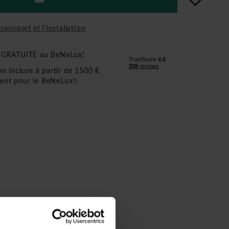
ransport et l'installation
n GRATUITE au BeNeLux!
ion incluse à partir de 1500 €
ent pour le BeNeLux!)