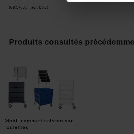
(
€1.963,83
Incl. btw)
réussi à conquérir le cœur de beaucoup de gens. L'histoire et
(
€814,33
Incl. btw)
également attiré l'attention des designers renommés tels que
Lissoni, Patricia Urquiola, Tokujin Yoshioka, et beaucoup d'a
recherchent un produit de design, Kartell est célèbre dans 
Kartell Mobil compact caisson sur roulettes
Produits consultés précédemme
Mobil compact caisson sur
roulettes