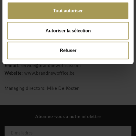
Ultom, Van Esch, Vetsak et Wagner.
Tout autoriser
Brand New Office SPRL
Twee Kapellenstraat 10
Autoriser la sélection
1540 Herfelingen
TVA: BE 0550 709 382
Refuser
Tél:
+0032 2 310 98 30
E-mail:
service@brandnewoffice.com
Website:
www.brandnewoffice.be
Managing directors: Mike De Koster
Abonnez-vous à notre infolettre