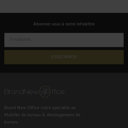
conception innovante. Elégante, confortable et fonctionnelle,
cette collection est idéale pour décorer les intérieurs et les
lieux publics partout dans le monde. Certains de leurs
meilleurs produits connus sont le Basket fauteuil, Frame ,
Abonnez-vous à notre infolettre
Nevada fauteuil modulaire, Eden lounge et Softline Hello
fauteuil.
Softline Basket poufs
S'ABONNER
Brand New Office votre spécialist en
Mobilier de bureau & Aménagement de
bureau