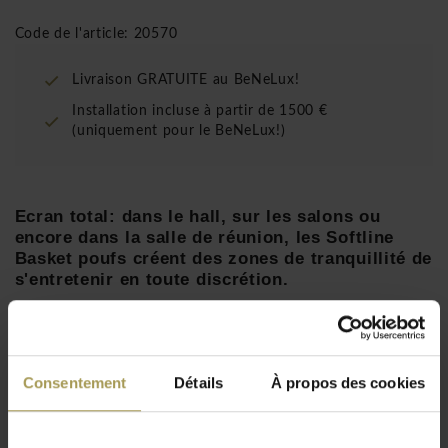
Code de l'article: 20570
Livraison GRATUITE au BeNeLux!
Installation incluse à partir de 1500 €
(uniquement pour le BeNeLux!)
Ecran total: dans le hall, sur les salons ou
encore dans la salle de réunion, les Softline
Basket poufs créent des zones de tranquillité de
s'entretenir en toute discrétion.
Designer:
Matthias Demacker
Matériaux:
châssis en tube d'acier, Felt tissu(80%
laine + 20% polyamide) ou similicuir(100% vinyl-
Consentement
Détails
À propos des cookies
100%polyester)
Lire plus
Dimension Pouf bas
: 84
l x
52p x 45
h cm
,
Dimension
Pouf haut:
142l x 50p x 42h cm