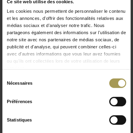
Ce site web utilise des cookies.
Fabriqué à partir de matériaux certifiés OEKO-TEX®
Les cookies nous permettent de personnaliser le contenu
Housses amovibles
et les annonces, d'offrir des fonctionnalités relatives aux
Nettoyage: Les couvercles peuvent être nettoyés
médias sociaux et d'analyser notre trafic. Nous
chimiquement car ils portent le symbole "P"
partageons également des informations sur l'utilisation de
Si vous avez besoin d'une nouvelle couleur ou d'un
notre site avec nos partenaires de médias sociaux, de
nouveau tissu, vous pouvez acheter des housses
publicité et d'analyse, qui peuvent combiner celles-ci
supplémentaires
avec d'autres informations que vous leur avez fournies
Autres couleurs et tissus disponibles sur demande
ou qu'ils ont collectées lors de votre utilisation de leurs
services.
Grâce à leurs hauts dossiers qui isolent efficacement des
Sélection
bruits ambiants. Ces sièges Basket élégants abritent
Nécessaires
du
également des regards afin de pouvoir discuter avec vos
consentement
collègues et relations d'affaires, vous accorder un moment
de détente, réfléchir au calme, téléphoner ou travailler sans
Préférences
être distrait par le remue-ménage des foires-expositions.
Matthias Demacker est un spécialiste reconnu en Design
Statistiques
intèrieur et aménagement de salons professionnels: il a
notamment remporté en 2005 le prix "interior Innovation