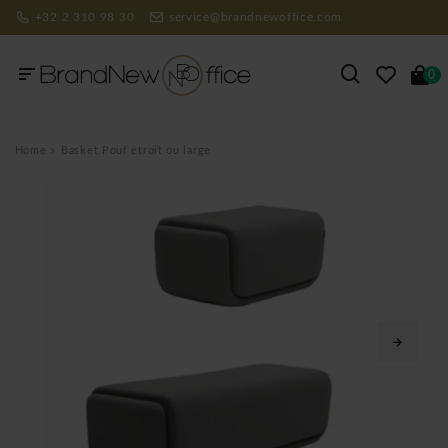
+32 2 310 98 30
service@brandnewoffice.com
0
Home
Basket Pouf étroit ou large