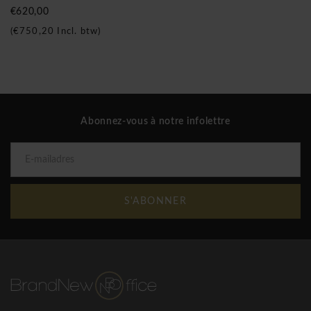
Swopper actif, les selles actif Aeris Muvman, le
€620,00
Aeris Swoppster chaise pivotante enfant , chaise de bureau
(
€750,20
Incl. btw)
3Dee ou chaise objet Oyo, qui sont les nouvelles normes
dans le bureau. La marque Aeris, est réputée et reconnue en
Allemagne par de nombreux prix et récompenses, propose
une nouvelle façon de s'asseoir : l'assise dynamique. Que ce
soit au bureau, à la maison, où même en entreprise, aeris
Abonnez-vous à notre infolettre
pense à votre dos. Les produits les plus connus sont les Aeris
Swopper, Muvman Aeris, Aeris 3Dee, Oyo Aeris et Aeris
Swoppster. Brand New Office peut fournir toutes les chaises
ergonomiques, les fauteuils ergonomiques, chaises de bureau
ergonomiques et les tabourets ergonomiques dans un délai
S'ABONNER
raisonnable.
Aeris Swopper tabouret Classic avec roulettes