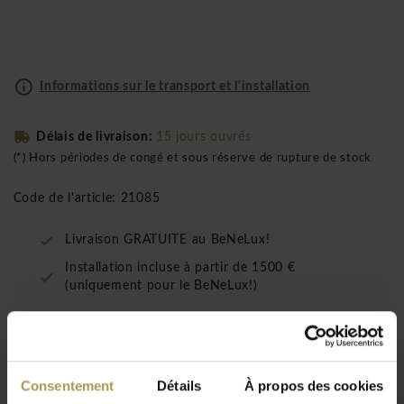
Informations sur le transport et l'installation
Délais de livraison:
15 jours ouvrés
(*) Hors périodes de congé et sous réserve de rupture de stock
Code de l'article: 21085
Livraison GRATUITE au BeNeLux!
Installation incluse à partir de 1500 €
(uniquement pour le BeNeLux!)
Conception:
Henner Jahns pour Aeris
Consentement
Détails
À propos des cookies
Dimensions:
48-68h x 54p cm