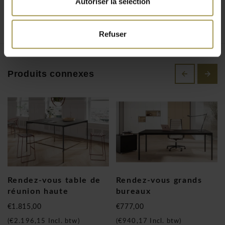
Autoriser la sélection
de 120 cm à 200 cm et la palette de finitions disponibles
comprend toutes les couleurs de mélamine ou de placage
Refuser
Alea standard (sur demande). Ces plans de travail peuvent
toujours être agrandis avec une rallonge de même taille !
La table de conférence haute Rendezvous convient
Produits connexes
parfaitement aux bureaux privés tels que les bureaux de
direction. Le plateau plaqué (sur demande) ou en bois
mélaminé embellit l'ensemble du design, dont l'élégance
informelle demeure.
La simplicité de la table haute Rendez-Vous en fait un
élément facile à intégrer dans un contexte chaleureux. Les
volumes et le confort du bureau sont transférés à la maison.
Rendez-vous table de
Rendez-vous grands
réunion haute
bureaux
€1.815,00
€777,00
(
€2.196,15
Incl. btw)
(
€940,17
Incl. btw)