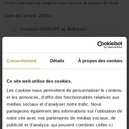
(*) Hors périodes de congé et sous réserve de rupture de stock
Code de l'article: 22056
Livraison GRATUITE au BeNeLux!
Installation incluse à partir de 1500 €
(uniquement pour le BeNeLux!)
Consentement
Détails
À propos des cookies
Les Alea Rendez-vous tables de conférence
rondes hautes ont été créés comme une
collection qui peut être adaptée aux différentes
Ce site web utilise des cookies.
fonctions de l'environnement de travail
Les cookies nous permettent de personnaliser le contenu
d'aujourd'hui. Les tables sont composées de
et les annonces, d'offrir des fonctionnalités relatives aux
plateaux de 18 mm et de pieds tubulaires.
médias sociaux et d'analyser notre trafic. Nous
partageons également des informations sur l'utilisation de
Conception:
Alea
notre site avec nos partenaires de médias sociaux, de
Matériau:
Plateau de table en mélamine et rallonges
publicité et d'analyse, qui peuvent combiner celles-ci
de 18 mm et pieds tubulaires en métal laqué
Lire plus