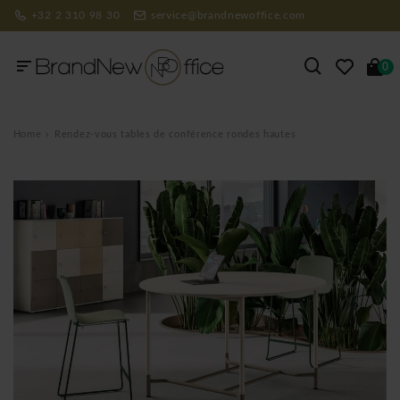
+32 2 310 98 30
service@brandnewoffice.com
0
Home
Rendez-vous tables de conférence rondes hautes