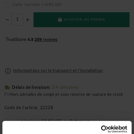
Coife inclinée (+€90,00)
AJOUTER AU PANIER
Informations sur le transport et l'installation
Délais de livraison:
3-4 semaines
(*) Hors périodes de congé et sous réserve de rupture de stock
Code de l'article: 22228
Livraison GRATUITE au BeNeLux!
Installation incluse à partir de 1500 €