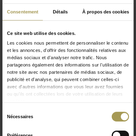
(uniquement pour le BeNeLux!)
Consentement
Détails
À propos des cookies
Vinco armoire vestiaire métallique 1 porte -
Ce site web utilise des cookies.
Industrie salissante - H.180 x L.40 cm est un
meuble vestiaire industriel moderne qui allie
Les cookies nous permettent de personnaliser le contenu
qualité, sécurité et design.
et les annonces, d'offrir des fonctionnalités relatives aux
médias sociaux et d'analyser notre trafic. Nous
Conception:
Vinco
partageons également des informations sur l'utilisation de
Matériau:
armoire en métal avec serrure
notre site avec nos partenaires de médias sociaux, de
Dimensions: Hauteur 180 cm x Largeur 40 cm x
publicité et d'analyse, qui peuvent combiner celles-ci
Profondeur 50 cm
avec d'autres informations que vous leur avez fournies
Lire plus
Couleur:
voir pièce jointe
ou qu'ils ont collectées lors de votre utilisation de leurs
Serrure:
Loquet en laiton pour porte à cadenas
services.
(cadenas non inclus) ou serrure à 2 clés
Sélection
Portes soudées sans charnières avec une ouverture à
Nécessaires
du
180
consentement
Fermeture 1 point (3 points sur demande)
Préférences