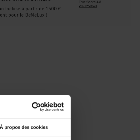
ion incluse à partir de 1500 €
ent pour le BeNeLux!)
À propos des cookies