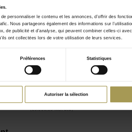
ollaborateurs et de vos
ies.
 dans vos locaux avec le
e personnaliser le contenu et les annonces, d'offrir des fonctio
nc Cabildo et de la
rafic. Nous partageons également des informations sur l'utilisati
, de publicité et d'analyse, qui peuvent combiner celles-ci avec
Artemide
ils ont collectées lors de votre utilisation de leurs services.
s lampes de travail en
ès sobres s’intègrent
des solutions d’éclairage à
Préférences
Statistiques
Silver 362S fauteuil de
Traffic c
direction
Autoriser la sélection
€3.699,00
€4.410,00
(
€4.475,79
(
€5.336,10
Incl. btw)
 Sergio Mazza à Mailand,
ires. Le design italien,
nt