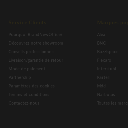
Service Clients
Marques pop
Pourquoi BrandNewOffice?
Alea
Découvrez notre showroom
BNO
Conseils professionnels
Buzzispace
Livraison/garantie de retour
Flexaro
Mode de paiement
Interstuhl
Partnership
Kartell
Paramètres des cookies
Mdd
Termes et conditions
Narbutas
Contactez-nous
Toutes les mar