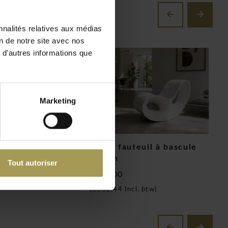
nnalités relatives aux médias
on de notre site avec nos
 d'autres informations que
Marketing
haise longue
Voido fauteuil à bascule
M
design
e
Tout autoriser
€564,00
€
Incl. btw)
(
€682,44
Incl. btw)
(