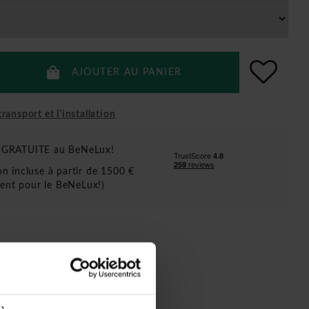
AJOUTER AU PANIER
ransport et l'installation
n GRATUITE au BeNeLux!
ion incluse à partir de 1500 €
ent pour le BeNeLux!)