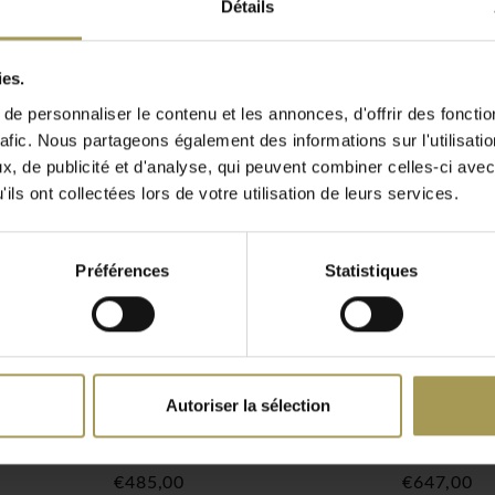
Détails
on et donne une lueur
-restaurant-café), le
une lampe ordinaire à
ies.
if! Le Memory XXL
e personnaliser le contenu et les annonces, d'offrir des fonctio
dans la qualité de prix.
rafic. Nous partageons également des informations sur l'utilisati
, de publicité et d'analyse, qui peuvent combiner celles-ci avec
ils ont collectées lors de votre utilisation de leurs services.
Préférences
Statistiques
gn pour un usage aussi
ue privé.
lement sur
e parmi les architectes.
Autoriser la sélection
 lampes de table bien
ampe de
Memory Medium- lampe de
Memory R
lèbres, les restaurants,
table
lampadai
arfaitement dans le monde
€485,00
€647,00