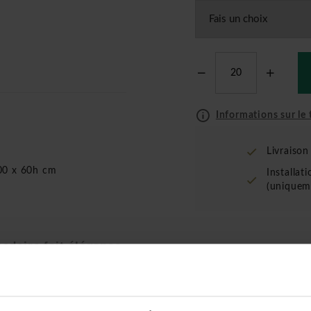
Informations sur le t
Livraiso
00 x 60h cm
Installat
(uniquem
padaire
fait élégance
i a valu de prendre
e reste bien