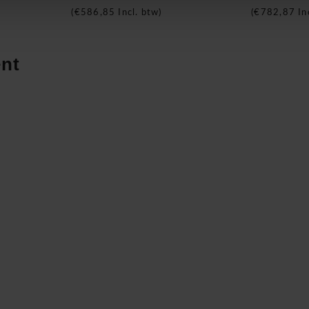
 convivial. Les designs
(
€586,85
Incl. btw)
(
€782,87
In
 les lampes Memory et
nt
ffet aux consommateurs une
ts de l'entreprise.
ire dans le
« couturier » en
st le distributeur