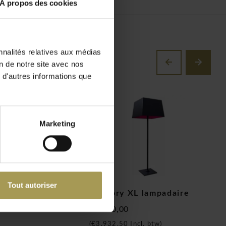
À propos des cookies
nnalités relatives aux médias
on de notre site avec nos
 d'autres informations que
Marketing
Tout autoriser
eading / Big
Memory XL lampadaire
M
re
t
€3.250,00
€
(
€3.932,50
Incl. btw)