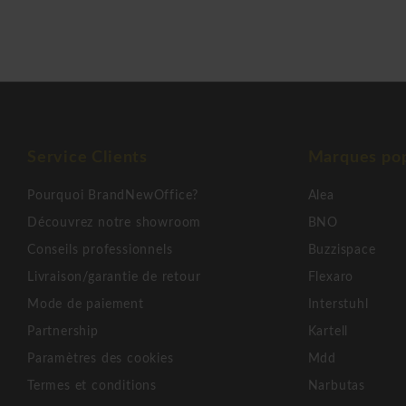
Service Clients
Marques pop
Pourquoi BrandNewOffice?
Alea
Découvrez notre showroom
BNO
Conseils professionnels
Buzzispace
Livraison/garantie de retour
Flexaro
Mode de paiement
Interstuhl
Partnership
Kartell
Paramètres des cookies
Mdd
Termes et conditions
Narbutas