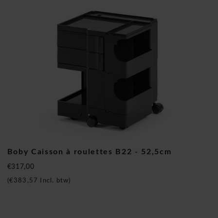
que Karim Rachid, Joe Colombo, Kazuhide Takahama et bien
d'autres. Le célèbre multi-car B-Line Bobby est une
conception de Joe Colombo qui peut être trouvée dans
plusieurs musées, y compris le Musée d'Art Moderne, la
"Triennale" à Milan et dans de nombreux magasins de design
à travers le monde. Les produits B-Line sont souvent
disponibles dans différentes couleurs gaies.
B-Line Boby Caisson à roulettes B22
Boby Caisson à roulettes B22 - 52,5cm
€317,00
(
€383,57
Incl. btw)