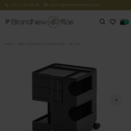
+32 2 310 98 30
service@brandnewoffice.com
0
Home
Boby Caisson à roulettes B22 - 52,5cm