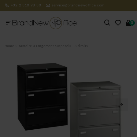
+32 2 310 98 30
service@brandnewoffice.com
0
Home
Armoire à rangement suspendu - 3 tiroirs