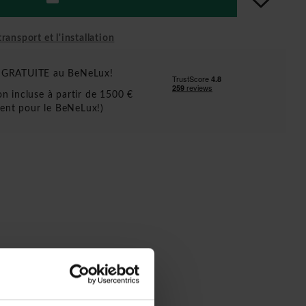
ransport et l'installation
n GRATUITE au BeNeLux!
ion incluse à partir de 1500 €
ent pour le BeNeLux!)