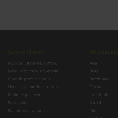
Service Clients
Marques pop
Pourquoi BrandNewOffice?
Alea
Découvrez notre showroom
BNO
Conseils professionnels
Buzzispace
Livraison/garantie de retour
Flexaro
Mode de paiement
Interstuhl
Partnership
Kartell
Paramètres des cookies
Mdd