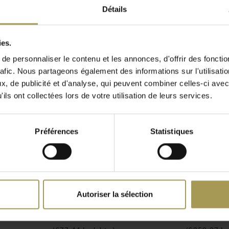
terrasse ou votre
Détails
ans accoudoirs, chaise
ies.
ous faire gagner de
e personnaliser le contenu et les annonces, d'offrir des fonctio
rafic. Nous partageons également des informations sur l'utilisati
lles sont en
, de publicité et d'analyse, qui peuvent combiner celles-ci avec
it à l'entretenir. AiRA
ils ont collectées lors de votre utilisation de leurs services.
xtérieur ou intérieur. En
tock(immédiatement
ter du confort de cette
Préférences
Statistiques
sont toujours en stock
peut-être construit par
d'utilisation. Par contre
Autoriser la sélection
BOXi table basse
Lux Iron 
urs ouvrés. Officina est
€64,00
€297,00
ironnement FSC. Avec le