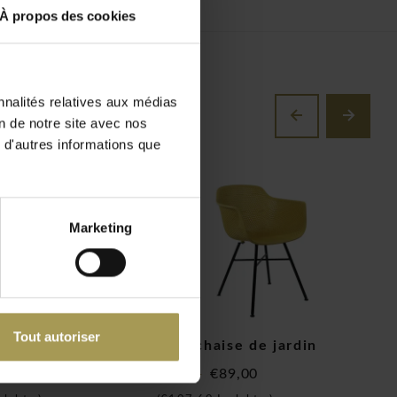
À propos des cookies
nnalités relatives aux médias
on de notre site avec nos
 d'autres informations que
Marketing
Tout autoriser
chaise
Indy chaise de jardin
A
€89,00
€
€99,00