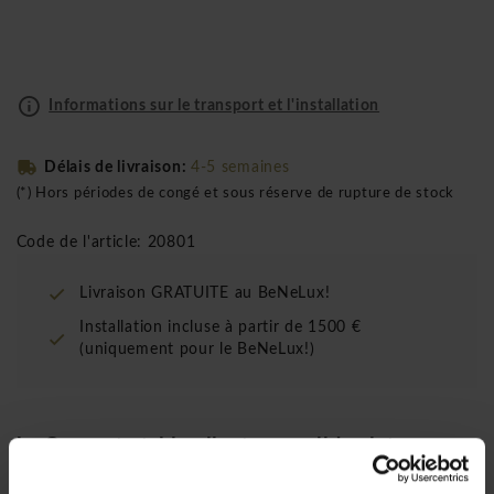
Informations sur le transport et l'installation
Délais de livraison:
4-5 semaines
(*) Hors périodes de congé et sous réserve de rupture de stock
Code de l'article: 20801
Livraison GRATUITE au BeNeLux!
Installation incluse à partir de 1500 €
(uniquement pour le BeNeLux!)
La Concepto table pliante au solide plateau
mélaminé basculant et aux roulettes blocables
se distingue par ses possibilités de