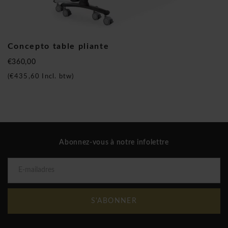
Officina et chaises BNO aujourd'hui, et travailler cette
semaine dans votre nouvel environnement!
Concepto table pliante
Concepto table pliante
€360,00
(
€435,60
Incl. btw)
Abonnez-vous à notre infolettre
S'ABONNER