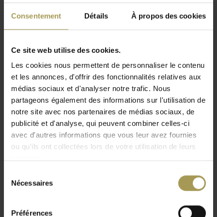
transformation.
Consentement
Détails
À propos des cookies
Design: Brand New Office
Ce site web utilise des cookies.
Matériaux :
mélaminé, tube d'acier
Les cookies nous permettent de personnaliser le contenu
Lire plus
et les annonces, d'offrir des fonctionnalités relatives aux
Dimensions :
120/140/160/180/200l x 80p x 74h
médias sociaux et d'analyser notre trafic. Nous
cm
partageons également des informations sur l'utilisation de
Livré non assemblé
notre site avec nos partenaires de médias sociaux, de
Dépliée, la table pliante Concepto se permet d'aménager
publicité et d'analyse, qui peuvent combiner celles-ci
rapidement la salle de réunion ou de formation selon le
avec d'autres informations que vous leur avez fournies
nombre de participants. Une fois repliées, les tables, se
ou qu'ils ont collectées lors de votre utilisation de leurs
juxtaposent sans prendre de place.
services.
En option, vous pouvez également commander un kit de
Sélection
Nécessaires
raccordement pour joindre les tables Concepto pliage
du
consentement
ensemble. Les tables à plateau abattant sont certainement la
solution qui grimpe pour les tables pliantes. Chaque
Préférences