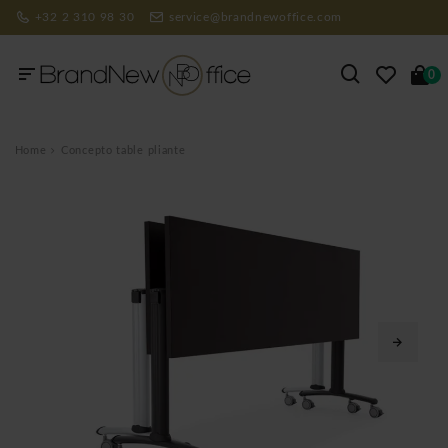
+32 2 310 98 30
service@brandnewoffice.com
0
Home
Concepto table pliante