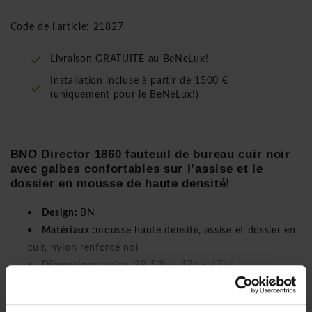
Code de l'article: 21827
Livraison GRATUITE au BeNeLux!
Installation incluse à partir de 1500 €
(uniquement pour le BeNeLux!)
BNO Director 1860 fauteuil de bureau cuir noir
avec galbes confortables sur l’assise et le
dossier en mousse de haute densité!
D
esign:
BN
Matériaux :
mousse haute densité, assise et dossier en
cuir, nylon renforcé noi
Dimensions assise :
38-52h x 47p x 47l c
Normes & tests :
EN 1335, LGA/G
Lire plus
Caractéristiques techniques : voir text