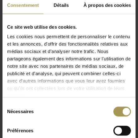
Livré demontée
Consentement
Détails
À propos des cookies
Livraison rapide
Apportez une touche de vie contemporaine à votre intérieur
Ce site web utilise des cookies.
de maison ou de bureau avec cette chaise de bureau
Les cookies nous permettent de personnaliser le contenu
directeur en cuir de BrandNewOffice. Look design, la chaise
et les annonces, d'offrir des fonctionnalités relatives aux
de bureau est absolument épurée et élégante dans tous les
médias sociaux et d'analyser notre trafic. Nous
profils. Plus encore avec sa sellerie en cuir qui offre
partageons également des informations sur l'utilisation de
raffinement et classe. En fait, la chaise peut être tournée à
notre site avec nos partenaires de médias sociaux, de
360 ° pour une visualisation facile dans n'importe quelle
publicité et d'analyse, qui peuvent combiner celles-ci
direction et est également livrée avec un mécanisme
avec d'autres informations que vous leur avez fournies
d'inclinaison à 5 positions pour vous permettre de vous
ou qu'ils ont collectées lors de votre utilisation de leurs
asseoir dans votre position et votre posture les plus
services.
confortables.
Sélection
Détails sophistiqués tels qu'une base en aluminium poli, un
Nécessaires
du
mécanisme d'inclinaison excentrique et une force de ressort
consentement
réglable en fonction du poids de l'utilisateur.
Préférences
Même une charge quotidienne allant jusqu'à 120 kg ne pose