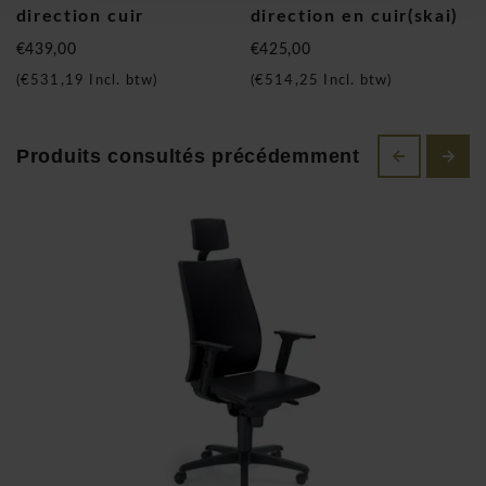
direction cuir
direction en cuir(skai)
€439,00
€425,00
(
€531,19
Incl. btw)
(
€514,25
Incl. btw)
BNO et Officina sont des marques de Brand New Office qui
sont toujours en stock dans notre entrepôt central. Le
Produits consultés précédemment
mobilier de bureau Officina peut-être construit par nos
monteurs professionnels dans les deux semaines sur lieu
d'utilisation. Par contre les chaises BNO sont
directement disponibles dans les 3-5 jours ouvrés. Officina
est un système de mobilier ergonomique avec la norme de
l'environnement FSC. Avec le mobilier Officina vous pouvez
aménager un bureau entier: des différents types d'armoires,
tables, des caissons sur roulettes, des tables de réunion et
des bureaux avec dressoirs sont disponibles. En outre Brand
New Office à créés sous la marque BNO de nombreuses
chaises de bureau, chaises de visiteurs, chaises de
conférence ou tout simplement chaises pour chez vous à la