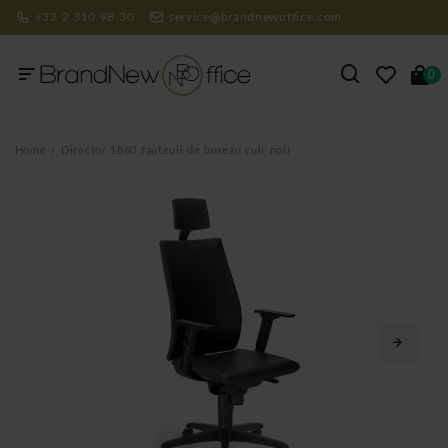
+32 2 310 98 30
service@brandnewoffice.com
0
Home
Director 1860 fauteuil de bureau cuir noir