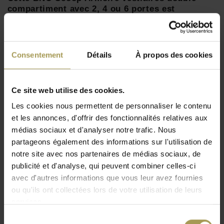
compartiment avec 2, 4 ou 6 portes est
disponible en différentes coloris.
Designer:
BNO
Matériaux:
enduit de poudre acier peint
Consentement
Détails
À propos des cookies
Dimensions 1 porte
:
180h x 50p x 30/40l cm, 2
portes
:
180h x 50p x 60/80l cm, 3
portes
:
180h x 50p x
Ce site web utilise des cookies.
90/120l cm
Lire plus
Couleur:
voir en annexe
Les cookies nous permettent de personnaliser le contenu
Des pieds sous l'armoire ou des serrures numériques
et les annonces, d'offrir des fonctionnalités relatives aux
et numériques sont disponibles sur demande!
médias sociaux et d'analyser notre trafic. Nous
Les armoires sont fournies en monobloc (une seule
partageons également des informations sur l'utilisation de
pièce).
notre site avec nos partenaires de médias sociaux, de
publicité et d'analyse, qui peuvent combiner celles-ci
Les vestiaires 2 portes à un miroir et un crochet qui est fixé
avec d'autres informations que vous leur avez fournies
sur la partie intérieure de la porte. Le vestiaire métallique se
ou qu'ils ont collectées lors de votre utilisation de leurs
ferme avec un cadenas qui est livrée avec. Livré avec un
services.
porte-étiquette à fixer sur la porte. Fabrication monobloc de
Sélection
2portes, prévue en industrie propres ou salissante, avec