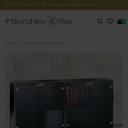
+32 2 310 98 30
service@brandnewoffice.com
0
Home
S-Line armoire basses en verre