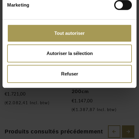
Marketing
Produits connexes
Tout autoriser
Autoriser la sélection
Refuser
S-Line bureau en verre
S-Line bureau en
de 180 - 200cm
melamine de 180 -
200cm
€1.721,00
€1.147,00
(
€2.082,41
Incl. btw)
(
€1.387,87
Incl. btw)
Produits consultés précédemment