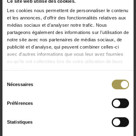
Ce site web utilise des cookies.
revêtement mélaminé alu-gris ou noir ; vous pouvez aussi
Les cookies nous permettent de personnaliser le contenu
opter pour les portes en verre transparent de 6 mm
et les annonces, d'offrir des fonctionnalités relatives aux
d'épaisseur. Les armoires basses S-Line de Bosse
médias sociaux et d'analyser notre trafic. Nous
Dauphin sont munies d'une tablette, les modèles hauts de
partageons également des informations sur l'utilisation de
deux ou trois tablettes. Ces tablettes sont réglables en
notre site avec nos partenaires de médias sociaux, de
hauteur et leur espacement permet de glisser des classeurs
publicité et d'analyse, qui peuvent combiner celles-ci
sur chaque étage.
avec d'autres informations que vous leur avez fournies
ou qu'ils ont collectées lors de votre utilisation de leurs
Designer:
Bosse Dauphin
services.
Matériaux:
Tube d'acier chromé, en verre de sécurié
Dimension: 9
0,8h x 80,2l x 43p cm
Sélection
Nécessaires
Dimension double:
90,8h x 158,8l x 43p cm
du
Coloris:
Alu-gris et noir
consentement
Préférences
Statistiques