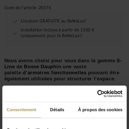
Code de l'article: 20376
Livraison GRATUITE au BeNeLux!
Installation incluse à partir de 1500 €
(uniquement pour le BeNeLux!)
Nous avons choisi pour vous dans la gamme
S-
Line
de
Bosse Dauphin
une vaste
palette
d’armoires
fonctionnelles
pouvant être
également utilisées pour structurer l’espace.
Les armoires S-Line de Dauphin s’installent facilement et le
montage des portes fermant à clé n’est pas compliqué.
Les armoires S-Line se distinguent par leurs très beaux tubes
Consentement
Détails
À propos des cookies
en acier chromés reliés par un nœud de liaison fermé. Vous
Lire plus
avez le choix entre des étagères et armoires de hauteurs
différentes. Les portes fermant à clé possèdent un