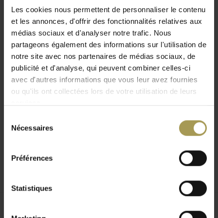
possèdent un revêtement mélaminé alu-gris ou noir.
Les cookies nous permettent de personnaliser le contenu
et les annonces, d'offrir des fonctionnalités relatives aux
Designer:
Bosse Dauphin
médias sociaux et d'analyser notre trafic. Nous
Matériaux:
Tube d'acier chromé, en verre de sécurité
partageons également des informations sur l'utilisation de
Dimension:
62h x 43l x 80p cm
notre site avec nos partenaires de médias sociaux, de
Coloris:
Alu-gris et noir
publicité et d'analyse, qui peuvent combiner celles-ci
avec d'autres informations que vous leur avez fournies
ou qu'ils ont collectées lors de votre utilisation de leurs
services.
Sélection
Nécessaires
du
consentement
Préférences
Statistiques