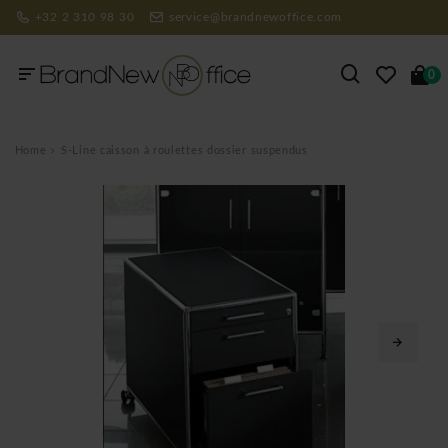
+32 2 310 98 30
service@brandnewoffice.com
0
Home
S-Line caisson à roulettes dossier suspendus