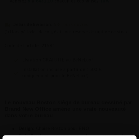
Achetez
8
à
€431,10
chacun et éconmisez
10%
Délais de livraison:
5-8 jours ouvrés
(*) Hors périodes de congé et sous réserve de rupture de stock
Code de l'article: 21581
Livraison GRATUITE au BeNeLux!
Installation incluse à partir de 1500 €
(uniquement pour le BeNeLux!)
Le nouveau Boston siège de bureau dessiné par
Brand New Office amène une vraie nouveauté
dans votre bureau.
Design:
Chaise Boston pour BNO
Spécifications:
mécanisme synchrone verrouillable,