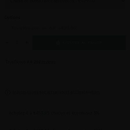
Options
Roulettes pour sol dur (+€20,00)
AJOUTER AU PANIER
Informations sur le transport et l'installation
Achetez
4
à
€455,05
chacun et éconmisez
5%