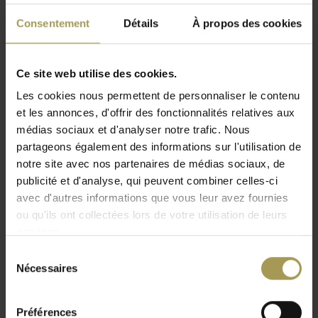
disponibles en quatre différentes versions sont
fabriqués en placage bois véritable!
Consentement
Détails
À propos des cookies
Conception:
équipe Bralco
Matériau:
Panneau de particules d'une épaisseur de
Ce site web utilise des cookies.
18 mm, recouvert des deux côtés de bois de placage et
Les cookies nous permettent de personnaliser le contenu
de bandes de chant arrondies en bois massif.L'armoire à
et les annonces, d'offrir des fonctionnalités relatives aux
portes vitrées est équipée d'un cadre périphérique en
médias sociaux et d'analyser notre trafic. Nous
Lire plus
aluminium extrudé et verre trempé d'une épaisseur de 4
partageons également des informations sur l'utilisation de
mm.
notre site avec nos partenaires de médias sociaux, de
Dimensions de l'armoire:
100 L x 46 P x 155 H cm
publicité et d'analyse, qui peuvent combiner celles-ci
Couleur: voir
pièce jointe
avec d'autres informations que vous leur avez fournies
La livraison et l'installation professionnelle sont
ou qu'ils ont collectées lors de votre utilisation de leurs
incluses à partir d'une valeur de marchandise de 1 500 €
services.
(BeNeLux uniquement)
Sélection
Nécessaires
du
Ces armoires design sont d'une véritable qualité supérieure
consentement
et sont disponibles dans les versions suivantes : armoire à
deux portes pliantes, armoire à dossiers suspendus avec 2
Préférences