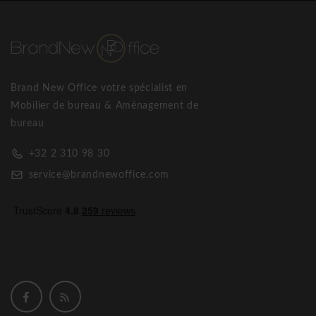
ans. Par excellence, le design est le symbole distinguant
notre « Made in Italy » et pour Bralco il s’agit d’une valeur
ajoutée inaliénable, sur laquelle l’entreprise a fondé son
histoire. Le produit de Bralco se distingue et il est
reconnaissable grâce aux caractéristiques stylistiques et aux
Brand New Office votre spécialist en
signes distinctifs qui le rendent unique et inimitable. Les
Mobilier de bureau & Aménagement de
valeurs du design Made in Italy sont combinées avec une
bureau
vocation prononcée pour la qualité et les procédés
industriels permettant d’assurer une constance intégralement
+32 2 310 98 30
reproduite dans le temps. Les techniques de production
service@brandnewoffice.com
informatisées et avant-gardistes, combinées avec les
processus de production certifiés ISO 9001 et ISO 14001
sont à la base de l’activité productive de Bralco. Chaque
produit fini est testé par Catas, aux fins de la conformité aux
règlements EN, un établissement autorisé à délivrer des
certificats de conformité aux règles.
Bralco Aba armoire moyenne en placage