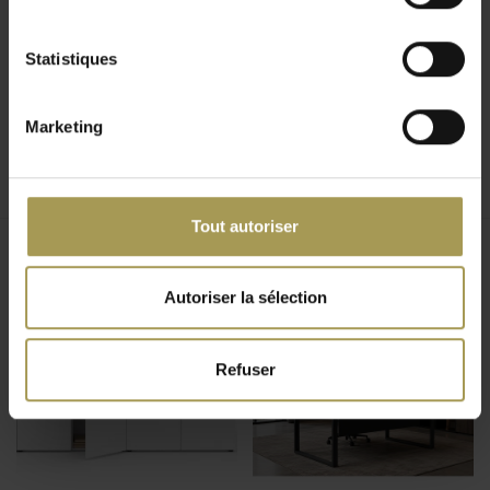
portes vitrées, armoire à 2 portes en placage et 2 portes en
verre, ou encore armoire vitrée ( verre foncé, verre
Statistiques
transparent). Ces classeurs ont le charme de la pureté
formelle grâce à l'utilisation de structures simples et à la
philosophie renouvelée de la fonctionnalité, qui placent les
Marketing
armoires Bralco Aba au centre des activités opérationnelles
et de gestion de votre atelier.
Ce mobilier de bureau de fabrication italienne est disponible
Tout autoriser
en trois tailles : 78 cm de hauteur, 155 cm de hauteur et 196
cm de hauteur sur 100 cm de largeur et dans différentes
Produits connexes
essences de bois de placage. La structure du meuble a été
Autoriser la sélection
réalisée en panneaux de particules noirs, le dessus, les côtés
et les portes sont recouverts des deux côtés de placage en
Refuser
bois et peints avec une peinture à base de polyester, séchée
au four avec un système UV. L'armoire à portes vitrées est
équipée d'un cadre périphérique en aluminium extrudé et
verre trempé d'une épaisseur de 4 mm.