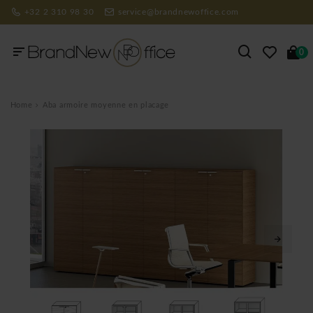
+32 2 310 98 30
service@brandnewoffice.com
0
Home
Aba armoire moyenne en placage