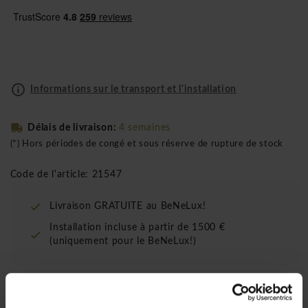
Informations sur le transport et l'installation
Délais de livraison:
4 semaines
(*) Hors périodes de congé et sous réserve de rupture de stock
Code de l'article: 21547
Livraison GRATUITE au BeNeLux!
Installation incluse à partir de 1500 €
(uniquement pour le BeNeLux!)
Le Bralco Aba armoire moyenne en placage sont