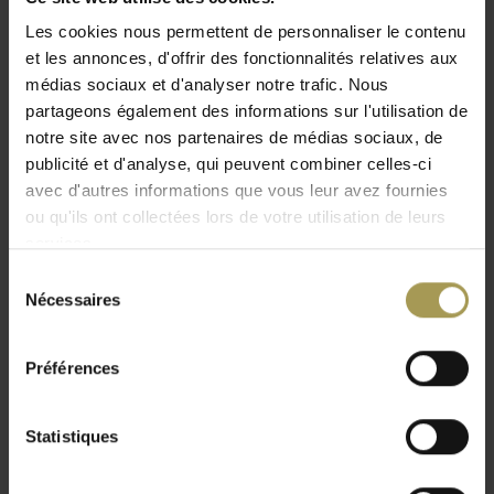
Les cookies nous permettent de personnaliser le contenu
Brink & Campman
et les annonces, d'offrir des fonctionnalités relatives aux
médias sociaux et d'analyser notre trafic. Nous
Brink & Campman – Tapis et
partageons également des informations sur l'utilisation de
Carpettes de Luxe depuis 1897
notre site avec nos partenaires de médias sociaux, de
publicité et d'analyse, qui peuvent combiner celles-ci
avec d'autres informations que vous leur avez fournies
Brink & Campman
produit depuis plus de 125 ans des
tapis
ou qu'ils ont collectées lors de votre utilisation de leurs
et carpettes haut de gamme
. Grâce à plus d’un siècle
services.
d’expérience et à un processus continu de développement
produit, la marque est reconnue dans le monde entier.
Sélection
Nécessaires
Chaque année, un
nouveau tapis design
est créé dans le
du
studio interne, en s’inspirant des tendances de la mode, du
consentement
mobilier et de l’aménagement intérieur.
Préférences
Tapis Axminster tissés
Statistiques
Les
tapis Axminster
de Brink & Campman sont fabriqués aux
Pays-Bas selon un
processus de tissage traditionnel
.