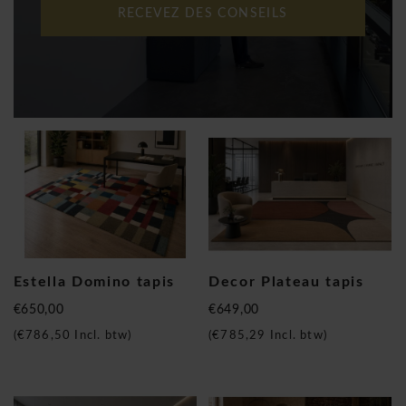
RECEVEZ DES CONSEILS
Estella Domino tapis
Decor Plateau tapis
€650,00
€649,00
(
€786,50
Incl. btw)
(
€785,29
Incl. btw)