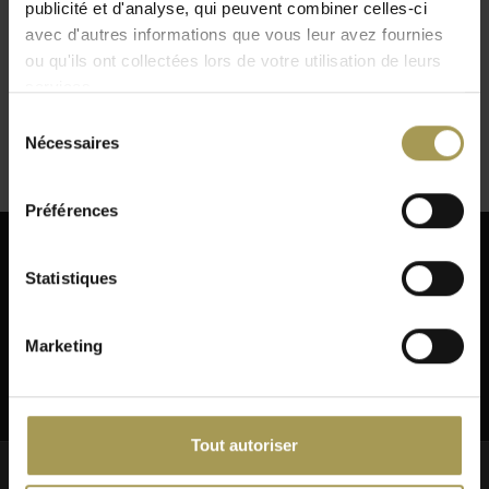
publicité et d'analyse, qui peuvent combiner celles-ci
Fauteuil Polo en tissus
avec d'autres informations que vous leur avez fournies
€1.041,00
ou qu'ils ont collectées lors de votre utilisation de leurs
(
€1.259,61
Incl. btw)
services.
Sélection
Nécessaires
du
consentement
Préférences
Abonnez-vous à notre infolettre
Statistiques
Marketing
S'ABONNER
Tout autoriser