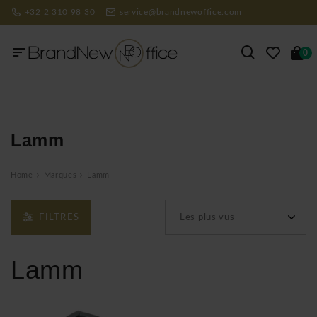
+32 2 310 98 30
service@brandnewoffice.com
0
Lamm
Home
Marques
Lamm
FILTRES
Les plus vus
Lamm