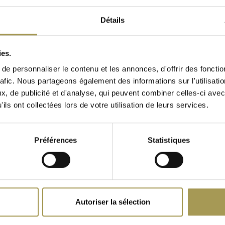
DMI)
Détails
e en option. Les cloisons
ément
ement entre 64 et 86 cm
ies.
elle (BeNeLux uniquement) y
e personnaliser le contenu et les annonces, d'offrir des fonctio
rafic. Nous partageons également des informations sur l'utilisati
tion idéale pour un bureau
, de publicité et d'analyse, qui peuvent combiner celles-ci avec
D, un leader dans la
ils ont collectées lors de votre utilisation de leurs services.
et fonctions pratiques
hauteur, ajustable
teur de trouver la
Préférences
Statistiques
ion des câbles, avec des
isés et hors de vue. Cela
 Vous pouvez choisir
ment
Zig Zag armoire avec
Color arm
Autoriser la sélection
portes coulissantes
 à des îlots de travail
€775,00
aitement adaptable à la
€1.555,00