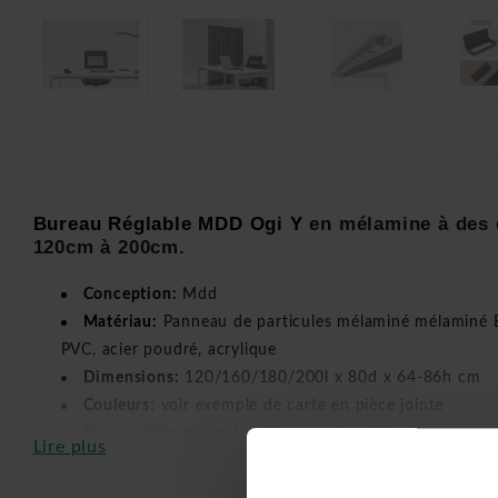
Bureau Réglable MDD Ogi Y
en mélamine à des 
120cm à 200cm.
Conception:
Mdd
Matériau:
Panneau de particules mélaminé mélaminé 
PVC, acier poudré, acrylique
Dimensions:
120/160/180/200l x 80d x 64-86h cm
Couleurs:
voir exemple de carte en pièce jointe
Passe-câbles en option:
Passage de câbles (passage ro
Lire plus
du bureau), Passage de câbles milieu + 3 x USB C (avec a
bureau), Passage de câbles milieu + Media box (avec abat