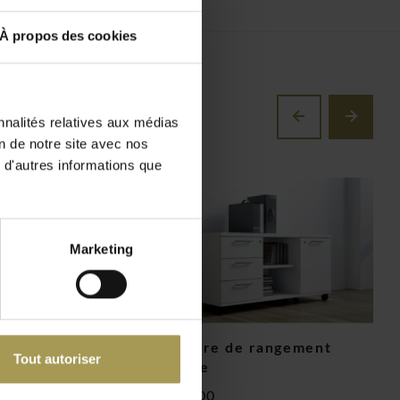
À propos des cookies
nnalités relatives aux médias
on de notre site avec nos
 d'autres informations que
Marketing
oire haute
Armoire de rangement
S
Tout autoriser
mobile
s
€443,00
€