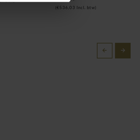
cl. btw)
(
€536,03
Incl. btw)
(