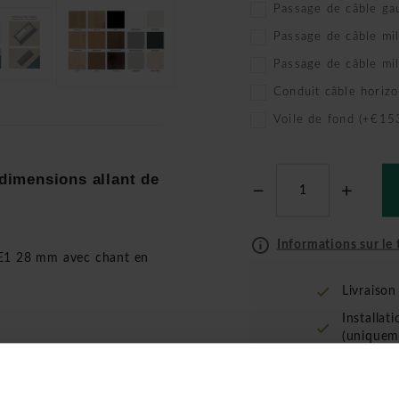
Passage de câble ga
Passage de câble mi
Passage de câble m
Conduit câble horizo
Voile de fond (+€15
dimensions allant de
Informations sur le t
E1 28 mm avec chant en
Livraiso
Installat
(uniquem
nd à gauche et à droite
battant au milieu de votre
tant au milieu de votre