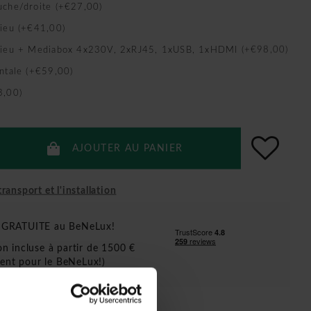
uche/droite (+€27,00)
lieu (+€41,00)
ilieu + Mediabox 4x230V, 2xRJ45, 1xUSB, 1xHDMI (+€98,00)
ntale (+€59,00)
3,00)
AJOUTER AU PANIER
ransport et l'installation
n GRATUITE au BeNeLux!
ion incluse à partir de 1500 €
ent pour le BeNeLux!)