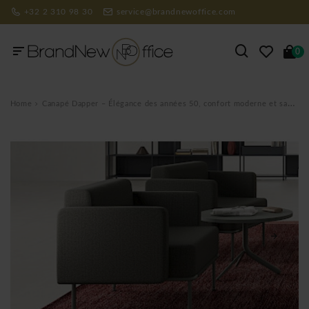
+32 2 310 98 30
service@brandnewoffice.com
0
Home
Canapé Dapper – Élégance des années 50, confort moderne et savoir-faire italien