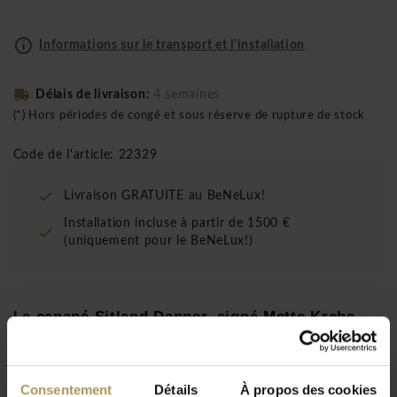
Informations sur le transport et l'installation
Délais de livraison:
4 semaines
(*) Hors périodes de congé et sous réserve de rupture de stock
Code de l'article: 22329
Livraison GRATUITE au BeNeLux!
Installation incluse à partir de 1500 €
(uniquement pour le BeNeLux!)
Le
canapé Sitland Dapper
, signé
Mette Krebs
Petersen
, réunit l’élégance intemporelle des
années 50
et le
confort contemporain
du design
italien.
Consentement
Détails
À propos des cookies