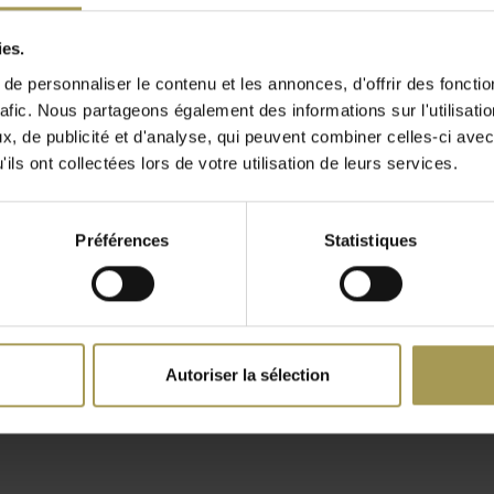
ureau de direction et
ies.
e personnaliser le contenu et les annonces, d'offrir des fonctio
rafic. Nous partageons également des informations sur l'utilisati
, de publicité et d'analyse, qui peuvent combiner celles-ci avec
’est pas nécessaire, mais
ils ont collectées lors de votre utilisation de leurs services.
ement soigné. La patère
réer une composition
Préférences
Statistiques
de la collection Hangon.
m et ajoutent une
imaliste, mais possède une
estiaire
Hangon porte-manteau
Cintres C
mural 7-12
€23,00
Autoriser la sélection
€526,00
e finition lumineuse
(
€27,83
Incl
ment bien avec les
(
€636,46
Incl. btw)
e réunion représentatives.
roche du mur. Le passage