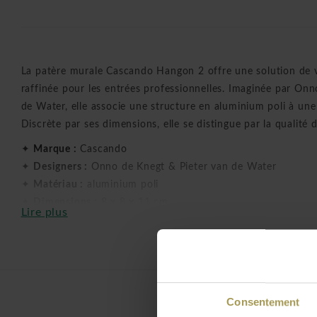
La patère murale Cascando Hangon 2 offre une solution de v
raffinée pour les entrées professionnelles. Imaginée par Onn
de Water, elle associe une structure en aluminium poli à une
Discrète par ses dimensions, elle se distingue par la qualité d
✦
Marque :
Cascando
✦
Designers :
Onno de Knegt & Pieter van de Water
✦
Matériau :
aluminium poli
✦
Dimensions :
8 x 8 x 11 cm
Lire plus
✦
Barre vestiaire :
finition rainurée
✦
Finition :
structure et crochet en aluminium poli
✦
Version :
vestiaire mural compact
✦
Disponibilité :
la collection Hangon existe en 3 dimension
✦
Option :
cintres chromés assortis, à commander séparém
Consentement
✦
Récompense :
lauréat du Reddot Design Award