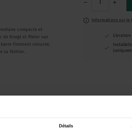
Informations sur le t
estiaire compacte et
Livraiso
o de Knegt et Pieter van
 barre finement rainurée.
Installat
(uniquem
e sa finition.
s
ent
Détails