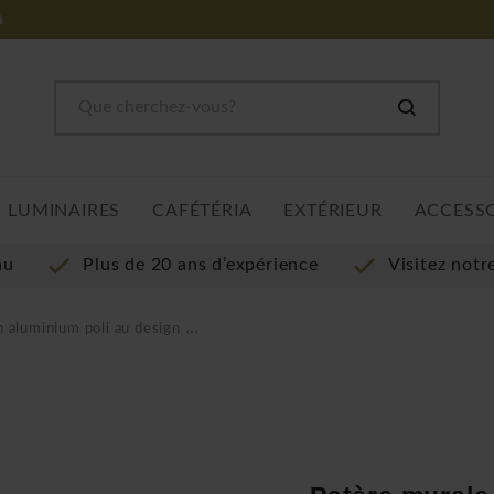
m
LUMINAIRES
CAFÉTÉRIA
EXTÉRIEUR
ACCESS
au
Plus de 20 ans d’expérience
Visitez not
minium poli au design primé