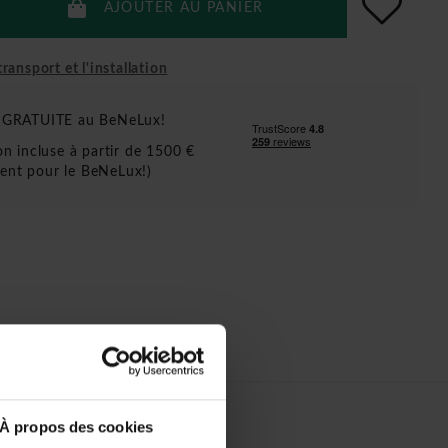
AJOUTER AU PANIER
ransport et l'installation
n GRATUITE au BeNeLux!
ion incluse à partir de 1500 €
ent pour le BeNeLux!)
À propos des cookies