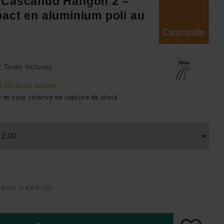
e Cascando Hangon 2 –
pact en aluminium poli au
 Taxes incluses
8-10 jours ouvrés
é et sous réserve de rupture de stock
ièces (+€84,00)