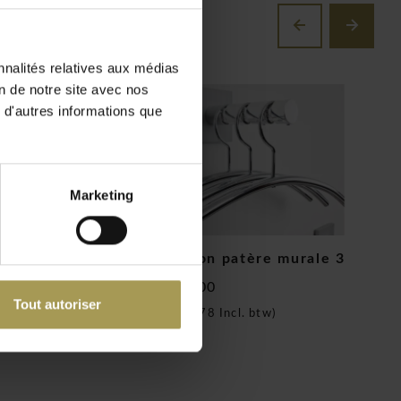
nnalités relatives aux médias
on de notre site avec nos
 d'autres informations que
Marketing
hrome – set de 4
Hangon patère murale 3
H
€118,00
€
Tout autoriser
. btw)
(
€142,78
Incl. btw)
(