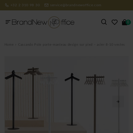
+32 2 310 98 30
service@brandnewoffice.com
0
Home
Cascando Pole porte-manteau design sur pied – acier 8-10 vestes