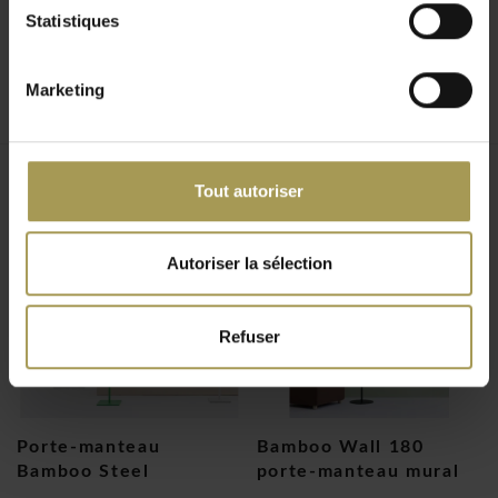
Statistiques
Matériaux & finition
Marketing
Acier avec revêtement poudre
Finition durable
Disponible en plusieurs couleurs
Tout autoriser
Produits connexes
Dimensions
Autoriser la sélection
Hauteur : 170 cm
Largeur : 45 cm
Refuser
Informations complémentaires
Cintres non inclus (en option)
Porte-manteau
Bamboo Wall 180
Bamboo Steel
porte-manteau mural
Durabilité