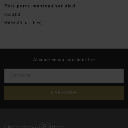
Pole porte-manteau sur pied
€550,00
(
€665,50
Incl. btw)
Cascando condoit et fabrique une collection de produits
d'interieur de haute qualité. Des objets surprenants, des
matèrieaux distinctifs et des coloris contemporains
Abonnez-vous à notre infolettre
apportant la touche finale aux habitations, bureaux et
espaces publics. Notre vision durable de la conception se
manifeste dans les choix réfléchis de matériaux, la beauté
des détails et une finition parfaite. Grâce à une fabrication
personnelle, qualité et services sont garantis. Via notre
S'ABONNER
réseau international de partenaires, Cascando est disponible
dans plus de 30 pays. Dans notre processus de création, la
‘durabilité’ est une valeur clé. Nous concevons des produits
durables sur le plan qualitatif et esthétique.