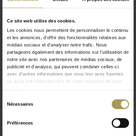
Convient pour 8 cintres
Ce design de
Robert Bronwasser
associe solidité, simplicité
Ce site web utilise des cookies.
et formes arrondies pour une esthétique accueillante.
Les cookies nous permettent de personnaliser le contenu
Idéal pour bureaux et espaces d’accueil, il peut accueillir
et les annonces, d'offrir des fonctionnalités relatives aux
jusqu’à 8 à 10 manteaux.
médias sociaux et d'analyser notre trafic. Nous
partageons également des informations sur l'utilisation de
Design & fonctionnalité
notre site avec nos partenaires de médias sociaux, de
publicité et d'analyse, qui peuvent combiner celles-ci
Grâce à ses formes arrondies et sa structure stable, le Pole
avec d'autres informations que vous leur avez fournies
offre une solution pratique et élégante pour suspendre
ou qu'ils ont collectées lors de votre utilisation de leurs
vêtements et manteaux.
services.
Caractéristiques :
Sélection
Nécessaires
du
Capacité de 8 à 10 manteaux
consentement
Compatible avec cintres assortis
Préférences
Structure stable et robuste
Utilisation professionnelle