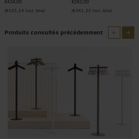
€434,00
€282,00
(
€525,14
Incl. btw)
(
€341,22
Incl. btw)
Construction solide
Adapté à un usage intensif
Produits consultés précédemment
Marque
Cascando
est reconnu pour ses solutions design
fonctionnelles pour espaces contemporains.
Pole – robuste et accueillant
Solide et élégant.
Pensé pour les espaces actifs.
Fonctionnel
Durable
Design moderne