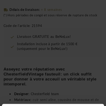
Délais de livraison:
+ 8 semaines
(*) Hors périodes de congé et sous réserve de rupture de stock
Code de l'article: 21594
Livraison GRATUITE au BeNeLux!
Installation incluse à partir de 1500 €
(uniquement pour le BeNeLux!)
Asseyez votre réputation avec
ChesterfieldVintage fauteuil: un click suffit
pour donner à votre acceuil un véritable style
intemporel.
Designer:
Chesterfield team
Matériaux:
cuir semi aline, coussins de mousse et de
flocons