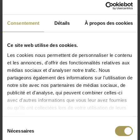
Dimensions:
L100 x H79 x P92 cm, Assise: 50 cm,
Lire plus
Profondeur Assise: 56 cm
Consentement
Détails
À propos des cookies
Coloris:
voir anexe
Votre accueil ou le coin salon dans le bureau fera tout de
suite excellente impression avec le Chesterfield fauteuil. La
Ce site web utilise des cookies.
conception classique, la finition parfaite et la peau de vache
Les cookies nous permettent de personnaliser le contenu
durable, qui est facile à nettoyer, donne une excellente
et les annonces, d'offrir des fonctionnalités relatives aux
impression! Les sièges classiques Chesterfield se distinguent
médias sociaux et d'analyser notre trafic. Nous
par leurs qualité et durabilité, et sont tout à fait clouée à la
partageons également des informations sur l'utilisation de
main. Le châssis du fauteuil est constitué de bois massif
notre site avec nos partenaires de médias sociaux, de
(collé ou vissé), ce qui garantit une grande stabilité!
publicité et d'analyse, qui peuvent combiner celles-ci
L'extérieur entier du banc est fabriqué de cuir
avec d'autres informations que vous leur avez fournies
de haute qualité.
ou qu'ils ont collectées lors de votre utilisation de leurs
services.
Un cuir de peau de vache apporte la structure du cuir émit
Sélection
bien. En conséquence, le cuir a une légère couche de
Nécessaires
du
pigment. Les coussins avec ressorts (Original & Original
consentement