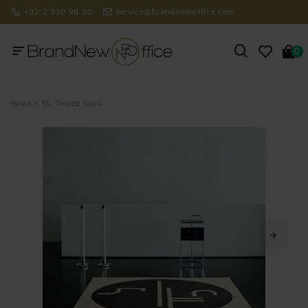
+32 2 310 98 30
service@brandnewoffice.com
0
Home
St. Tropez tapis