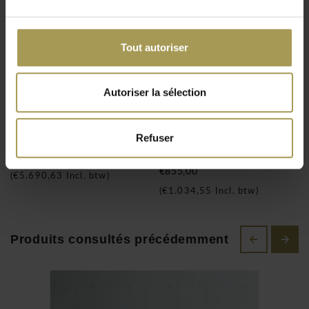
qualité.
Classicon Tapis St. Tropez
Tout autoriser
Autoriser la sélection
Roquebrune tapis
Adjustable Table
Refuser
E1027 Guéridon
€4.703,00
€855,00
(
€5.690,63
Incl. btw)
(
€1.034,55
Incl. btw)
Produits consultés précédemment