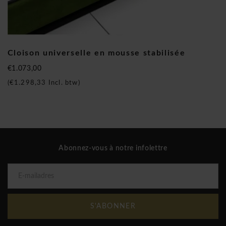
GreenOffice propose un concept de design
végétal révolutionnaire.
GreenOffice propose des produits végétaux stabilisés
entièrement naturels qui associent l’esthétisme avec des
Cloison universelle en mousse stabilisée
performances acoustiques de haut rang! La stabilisation
€1.073,00
végétale est un procédé breveté et écologique qui consister à
(
€1.298,33
Incl. btw)
remplacer la sève naturelle de la plante par une sève de
substitution, un mélange à base de glycérine permettant de
stopper, en douceur, le processus de développement des
végétaux.
C’est au cours de ses nombreux voyages aux quatre coins du
Abonnez-vous à notre infolettre
monde que le fondateur de GreenOffice, a découvert les
beautés et vertus des plantes stabilisées. Passionné de
design, il a eu l’idée d’associer des éléments végétaux
stabilisés avec des objets du quotidien, tels que des tableaux,
des cloisons, des tables, pictogrammes, des logo, etc., et leur
S'ABONNER
donner ainsi une touche résolument
lifestyle
.Particularité de