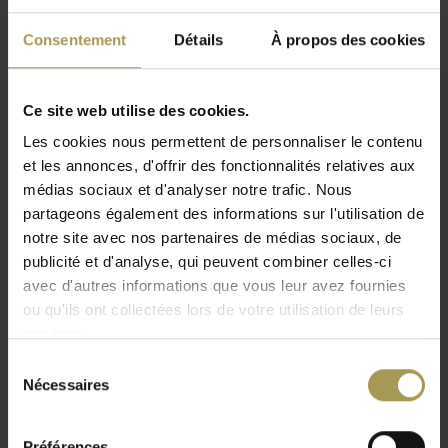
un panneau de séparation autonome. Il est
conçu pour être placé sur n'importe quel type
Consentement
Détails
À propos des cookies
de table et peut être utilisé dans n'importe quel
environnement de bureau commercial.
Ce site web utilise des cookies.
Design
:
GreenOffic
Les cookies nous permettent de personnaliser le contenu
Matériaux:
Lichen (lichen) ou mousse boulle,
acie
et les annonces, d'offrir des fonctionnalités relatives aux
Dimensions:
L — 203,5 cm x 35 cm
médias sociaux et d'analyser notre trafic. Nous
Lire plus
M — 153,5 cm x 35 cm
partageons également des informations sur l'utilisation de
S — 103,5 cm x 35 c
notre site avec nos partenaires de médias sociaux, de
Coloris:
sur demande
publicité et d'analyse, qui peuvent combiner celles-ci
100% biodégradable et ignifuge
avec d'autres informations que vous leur avez fournies
La valeur acoustique du CNRC est de 0,35
ou qu'ils ont collectées lors de votre utilisation de leurs
Les cadres sont fournis en 1 pièce
services.
Les cloisons acoustiques apportent une touche de vert aux
Sélection
intérieurs de bureaux, avec un aspect naturel. La mousse
Nécessaires
du
entièrement conservée absorbe également le bruit ambiant
consentement
et agit donc comme un amortisseur acoustique.
Préférences