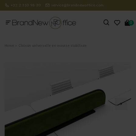
+32 2 310 98 30
service@brandnewoffice.com
0
Home
Cloison universelle en mousse stabilisée