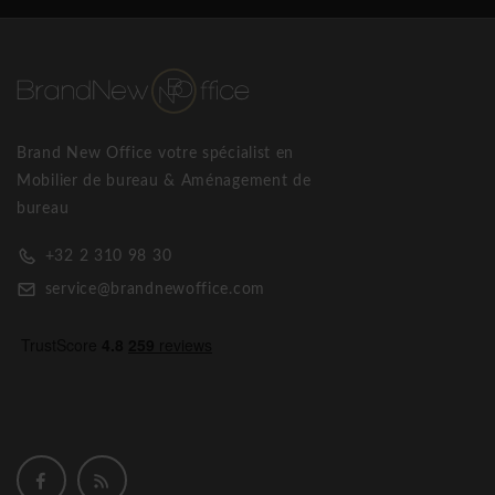
nos produits: ils ne nécessitent aucun entretien.
Les créations GreenOffice ne nécessitent ni taille, ni eau, ni
soleil. Grâce à un procédé unique de stabilisation, les plantes
utilisées dans nos créations résistent aux éléments extérieurs
et vous procurent un sentiment de bien-être et de quiétude
Brand New Office votre spécialist en
en toutes circonstances. Vous êtes gérant d’un hotel, d’un
Mobilier de bureau & Aménagement de
bar, d’un restaurant ou patron d’une entreprise et souhaitez
bureau
personnaliser votre établissement ? Green Mood vous
apportera cette touche
lifestyle !
+32 2 310 98 30
Cloison universelle en mousse stabilisée
service@brandnewoffice.com