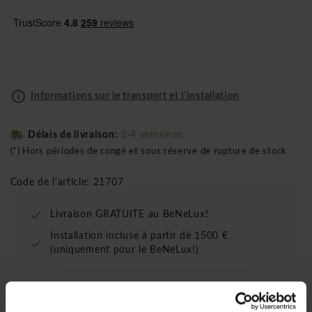
Informations sur le transport et l'installation
Délais de livraison:
3-4 semaines
(*) Hors périodes de congé et sous réserve de rupture de stock
Code de l'article: 21707
Livraison GRATUITE au BeNeLux!
Installation incluse à partir de 1500 €
(uniquement pour le BeNeLux!)
La Cloison universelle en mousse stabilisée est