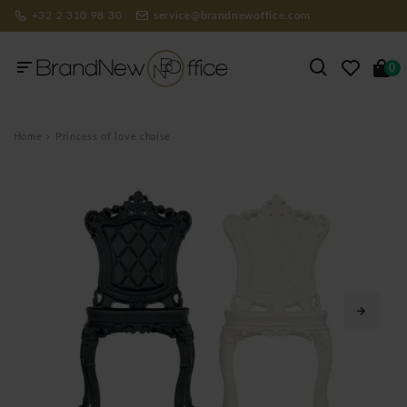
+32 2 310 98 30
service@brandnewoffice.com
0
Home
Princess of love chaise