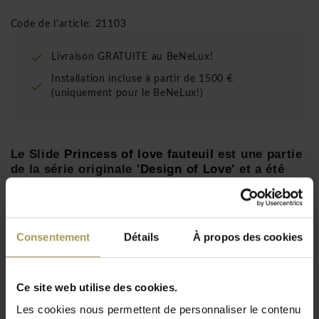
Code de l'article: 21103
Livraison GRATUITE au BeNeLux!
Installation incluse à partir de 1500 €
(uniquement pour le BeNeLux!)
Le Slide
Princess of love fauteuil
est une partie
de la série originale
'Design of Love'
et a été
conçu par
Moro Pigatti
.
Designer:
Moro Pigatti
pour Design of Love
Dimension:
92h x 54l x 54p cm
Consentement
Détails
À propos des cookies
Assise:
45cm
Matériaux:
polyéthylène
Disponible en coloris laqués sur demande (en
Ce site web utilise des cookies.
Lire plus
supplément)
Les cookies nous permettent de personnaliser le contenu