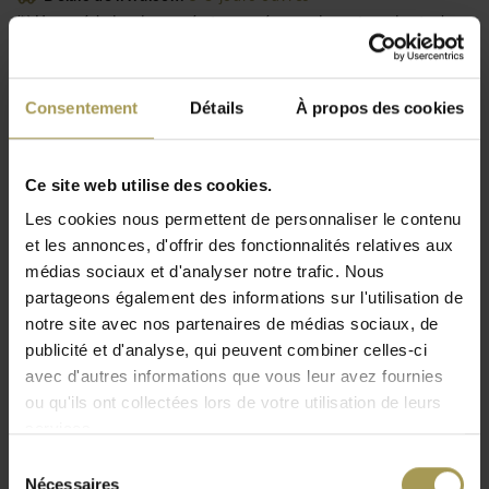
(*) Hors périodes de congé et sous réserve de rupture de stock
Code de l'article: 22345
Consentement
Détails
À propos des cookies
Livraison GRATUITE au BeNeLux!
Installation incluse à partir de 1500 €
(uniquement pour le BeNeLux!)
Ce site web utilise des cookies.
Les cookies nous permettent de personnaliser le contenu
et les annonces, d'offrir des fonctionnalités relatives aux
Le
sous-main Calliope d’Eglooh
est un
médias sociaux et d'analyser notre trafic. Nous
accessoire de bureau haut de gamme fabriqué
partageons également des informations sur l'utilisation de
en cuir recyclé (bonded leather), conçu pour
notre site avec nos partenaires de médias sociaux, de
apporter élégance et fonctionnalité à tout
publicité et d'analyse, qui peuvent combiner celles-ci
espace de travail.
avec d'autres informations que vous leur avez fournies
ou qu'ils ont collectées lors de votre utilisation de leurs
Design: Eglooh
services.
Matériaux:
Surface en cuir recyclé (bonded leather),
Sélection
Structure interne en acier résistante avec protège-bord,
Nécessaires
du
Lire plus