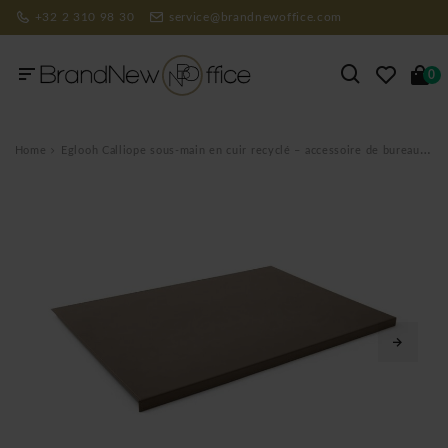
+32 2 310 98 30
service@brandnewoffice.com
0
Home
Eglooh Calliope sous-main en cuir recyclé – accessoire de bureau Made in Italy