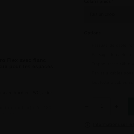
Coloris pieds
*
Options
Passage de câble ro
Passage de câble ro
ro Flex avec flanc
Trappe passe câble 
ue pour les espaces
Panier à câbles sous
Goulotte à câbles s
 avec bord en PVC, acier
m (profondeur) x 65-130
00/120 cm (longueur)
Informations sur le t
emplacement au choix),