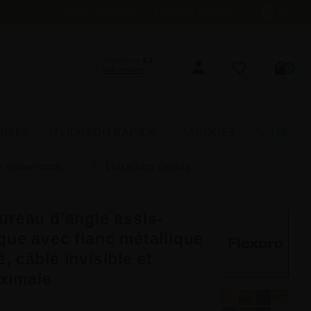
Blog
Contact
À propos de nous
FR
0
OIRES
LIVRAISON RAPIDE
MARQUES
SALES
re showroom
Livraison rapide
ureau d’angle assis-
que avec flanc métallique
, câble invisible et
ximale