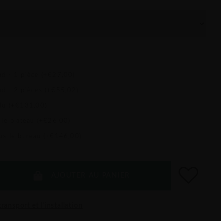
nd - 1 pièce (+€27,00)
nd - 2 pièces (+€55,02)
alu (+€131,00)
 le plateau (+€26,00)
ous le bureau (+€146,00)
AJOUTER AU PANIER
ransport et l'installation