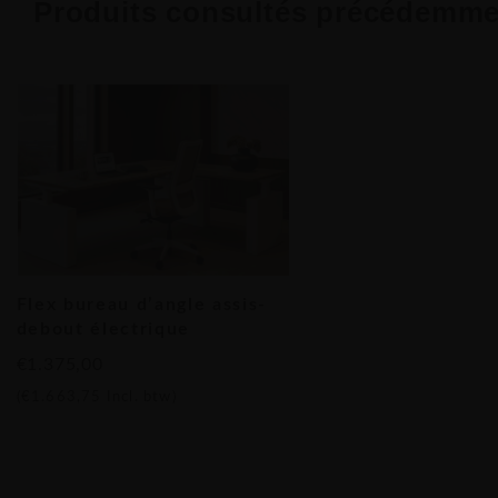
bureau d’angle assis-debout électrique Flexaro 
Produits consultés précédemme
Flex bureau d’angle assis-
debout électrique
€1.375,00
(
€1.663,75
Incl. btw)