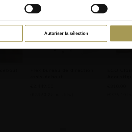
e comprends
facilement entre les
n ergonomie et sa
couleurs élégantes :
Autoriser la sélection
et minimaliste
-debout
Flex bureau de direction
ECO Cloi
assis-debout
Acoustiq
€2.449,00
€310,00
ow Grey
(
€2.963,29
Incl. btw)
(
€375,10
In
 aménagements
souhaitent combiner