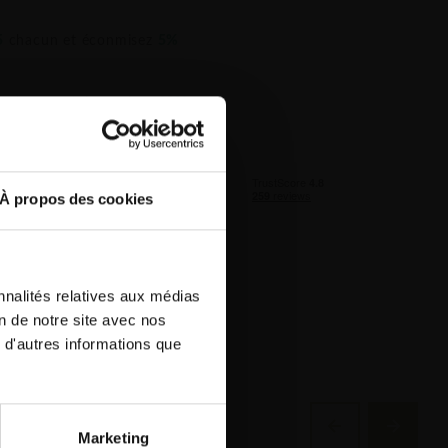
5
chacun et éconmisez
5%
0
chacun et éconmisez
10%
n GRATUITE au BeNeLux!
À propos des cookies
ion incluse à partir de 1500 €
ent pour le BeNeLux!)
ume
nnalités relatives aux médias
on de notre site avec nos
 d'autres informations que
Marketing