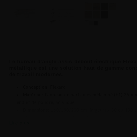
Le
bureau d’angle assis-debout électrique Flexa
métallique
est une solution haut de gamme conç
de travail modernes.
Conception:
Flexaro
Matériau:
Panneau de particules mélaminé (E1) 25 mm
enduit de poudre, acrylique
Dimensions:
160/180/200 cm (largeur) x 80 ou 100 c
cm (hauteur) -
Extension:
60 cm (profondeur) x 60/80/1
Lire plus
Couleurs:
voir exemple de carte en pièce jointe
Passe-câbles en option:
Passe-câbles (passage rond - 