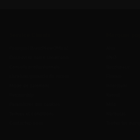
Service Clients
Marques pop
Pourquoi BrandNewOffice?
Alea
Découvrez notre showroom
BNO
Conseils professionnels
Buzzispace
Livraison/garantie de retour
Flexaro
Mode de paiement
Interstuhl
Partnership
Kartell
Paramètres des cookies
Mdd
Termes et conditions
Narbutas
Contactez-nous
Toutes les mar