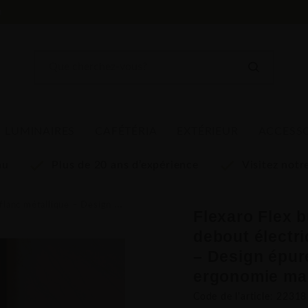
m
LUMINAIRES
CAFÉTÉRIA
EXTÉRIEUR
ACCESS
au
Plus de 20 ans d’expérience
Visitez not
é, câble invisible et ergonomie maximale
Flexaro Flex b
debout électri
– Design épuré
ergonomie ma
Code de l'article: 22318