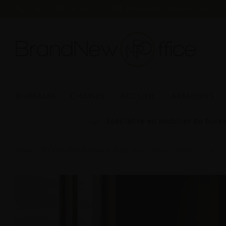
+32 2 310 98 30
service@brandnewoffice.co
BUREAUX
CHAISES
ACCUEIL
ARMOIRES
Spécialisé en mobilier de bure
Home
Flexaro Flex bureau d’angle assis-debout électrique avec flanc métallique – Design épur