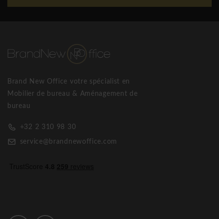
l'espace de travail et le bien-être du consommateur, dans le
respect de l'environnement.
Les produits Frezza sont une garantie de qualité et de la
durée, « Made in Italy », une marque qui a ses racines dans la
culture et les traditions artisanales. Par évolution stylistique
et des collaborations importantes avec des architectes de
Brand New Office votre spécialist en
renom, la conception suit toutes les étapes du
Mobilier de bureau & Aménagement de
développement des premières idées au produit fini.
bureau
La collection Frezza propose une large gamme de produits:
+32 2 310 98 30
systèmes d'exploitation et d'exploitation, archivage, cloisons
service@brandnewoffice.com
de réception et de séparation. Une production complète et
polyvalente, caractérisée par une vision fonctionnelle et
esthétique qui complète toute conception architecturale, et
donc une preuve incontestable de nombreux témoignages
prestigieux de Frezza.
Frezza Spike – Grande table de réunion design