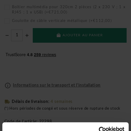
Boîtier multimédia pour 320cm 2 pièces (2 x 230 V ; 1 x
RJ45 ; 1 x USB) (+€721,00)
Goulotte de câble verticale métallique (+€112,00)
AJOUTER AU PANIER
Informations sur le transport et l'installation
Délais de livraison:
4 semaines
(*) Hors périodes de congé et sous réserve de rupture de stock
Code de l'article: 22298