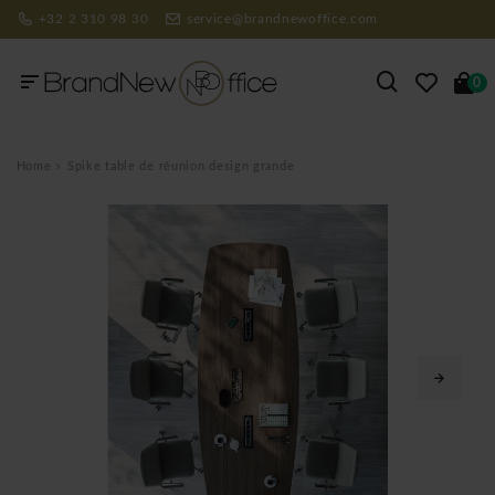
+32 2 310 98 30
service@brandnewoffice.com
0
Home
Spike table de réunion design grande