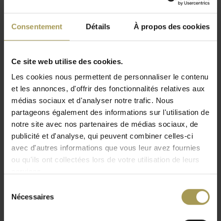
Livraison GRATUITE au BeNeLux!
Installation incluse à partir de 1500 €
Consentement
Détails
À propos des cookies
(uniquement pour le BeNeLux!)
Ce site web utilise des cookies.
Frezza Spike – Grande table de réunion design -
Les cookies nous permettent de personnaliser le contenu
Design élégant, fonctionnalité maximale!
et les annonces, d'offrir des fonctionnalités relatives aux
médias sociaux et d'analyser notre trafic. Nous
Design:
Sergio Lion
partageons également des informations sur l'utilisation de
Matériau:
cadre avec revêtement en poudre,
notre site avec nos partenaires de médias sociaux, de
aggloméré E-1
publicité et d'analyse, qui peuvent combiner celles-ci
Dimensions:
240 - 280 ou 320b x 120p x 75h cm
avec d'autres informations que vous leur avez fournies
En option:
Entrée de câbles et paniers à câbles ou
ou qu'ils ont collectées lors de votre utilisation de leurs
boîtier multimédia avec électrification nécessaire (2
services.
Lire plus
prises 230v, 1 x USB et 1 x RJ45)
Sélection
La livraison et l'installation professionnelle sont
Nécessaires
du
incluses pour le BeNeLux
consentement