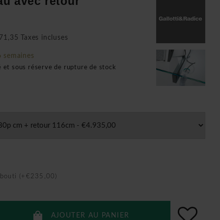
au avec retour
71,35 Taxes incluses
6 semaines
é et sous réserve de rupture de stock
bouti (+€235,00)
AJOUTER AU PANIER