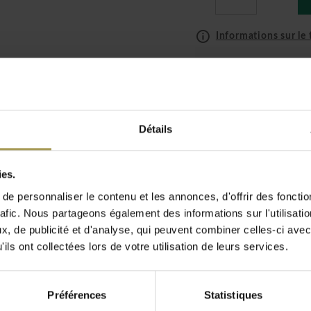
Informations sur le t
Livraiso
Installat
(uniquem
Détails
ier moderne et
ies.
 & Radice
e personnaliser le contenu et les annonces, d'offrir des fonctio
tour:
51d x 116l cm
rafic. Nous partageons également des informations sur l'utilisati
nium anodisé
, de publicité et d'analyse, qui peuvent combiner celles-ci avec
ils ont collectées lors de votre utilisation de leurs services.
uses pour le BeNeLux
 en affaires et vos
Préférences
Statistiques
nt
on de Pinuccio Borgonovo