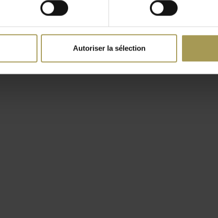
transparent trempé de
disponible en verre verni
s parties métalliques sont
 noir gaufré ou acier inox
Autoriser la sélection
& Radice est un bureau en
es entièrement
ermettre le passage des
minimum du bord:
ratuitement dans vos
 le début des années 1970,
eau ou simplement le