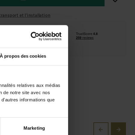
ransport et l'installation
n GRATUITE au BeNeLux!
ion incluse à partir de 1500 €
ent pour le BeNeLux!)
À propos des cookies
nnalités relatives aux médias
on de notre site avec nos
 d'autres informations que
Marketing