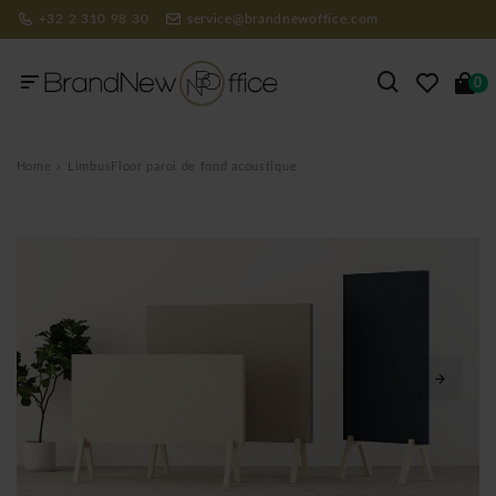
+32 2 310 98 30
service@brandnewoffice.com
0
Home
LimbusFloor paroi de fond acoustique