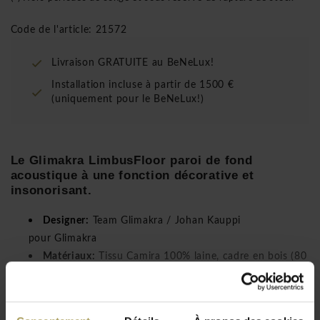
Code de l'article: 21572
Livraison GRATUITE au BeNeLux!
Installation incluse à partir de 1500 €
(uniquement pour le BeNeLux!)
Le Glimakra LimbusFloor paroi de fond
acoustique à une fonction décorative et
insonorisant.
Designer:
Team Glimakra / Johan Kauppi
pour Glimakra
Matériaux:
Tissu Camira 100% laine, cadre en bois (80
x 30 mm), 100% recyclable
Dimensions:
H100 x L140/180 cm, H165 x L140/180
Lire plus
cm, H140 x L140 cm, H180 x L180 cm