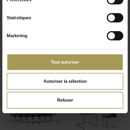
Elle s’adapte précisément à la morphologie et au poids de
l’utilisateur, garantissant un soutien optimal pendant toute la
Statistiques
journée de travail. Le dossier est réglable en hauteur et,
combiné à l’assise ergonomique, assure un excellent
Marketing
maintien.
Les accoudoirs 4D sont réglables en hauteur, largeur et
profondeur, et sont également orientables. Ils sont dotés
d’un appui doux pour un confort supplémentaire.
Tout autoriser
Caractéristiques techniques
Produits connexes
Autoriser la sélection
Mécanisme synchrone verrouillable
Réglage du poids en plusieurs étapes
Réglage en hauteur du dossier
Refuser
Accoudoirs 4D (réglables en hauteur, largeur,
profondeur et orientables)
Assise ergonomique
Assise et dossier entièrement rembourrés