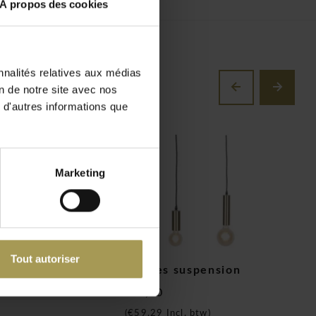
À propos des cookies
nnalités relatives aux médias
on de notre site avec nos
 d'autres informations que
Marketing
Tout autoriser
lampe de table
Cannes suspension
A
€49,00
€
(
€59,29
Incl. btw)
(