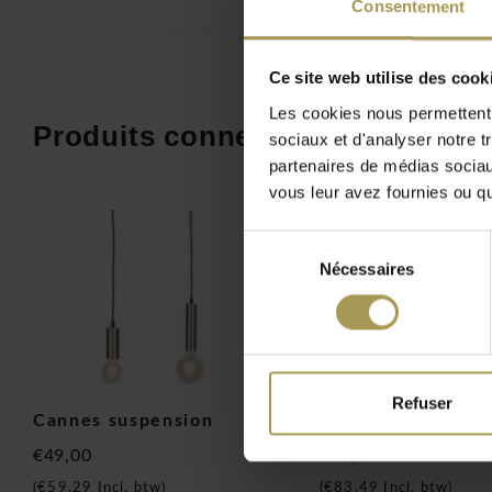
Consentement
Tailles:
150h cm
Matériau:
métal
Lumière:
40W / E27
Ce site web utilise des cook
Commandez l'ampule de rechange séparément!
Les cookies nous permettent d
Produits connexes
Ce fabricant est situé aux Pays-Bas et est célèbre pour son 
sociaux et d'analyser notre t
1993, ils ont fait de l'éclairage de bureau, l'éclairage décora
partenaires de médias sociaux
l'éclairage de design pour le secteur HoReCa (Hôtel-Restaura
vous leur avez fournies ou qu'
leur éclairage provient principalement de la vie urbaine d'A
Sélection
leur donne également beaucoup d'idées.
Nécessaires
du
En raison de l'inspiration de la nature, RoMi apporte égalem
consentement
considérable à l'éclairage durable avec la marque GOOD & 
la combinaison de la vie urbaine avec des matériaux naturels
La série la plus célèbre de RoMi, la collection Citylights à re
classe mondiale. Chaque lampe suspendue, lampe de sol, la
Refuser
Cannes suspension
Athens lampe de 
table de cette série exsude simplicité avec une forte concep
€49,00
€69,00
Brand New Office est revendeur officiel de It's About RoMi
(
€59,29
Incl. btw)
(
€83,49
Incl. btw)