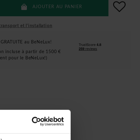
AJOUTER AU PANIER
ransport et l'installation
n GRATUITE au BeNeLux!
ion incluse à partir de 1500 €
ent pour le BeNeLux!)