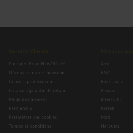
Service Clients
Marques pop
Pourquoi BrandNewOffice?
Alea
Découvrez notre showroom
BNO
Conseils professionnels
Buzzispace
Livraison/garantie de retour
Flexaro
Mode de paiement
Interstuhl
Partnership
Kartell
Paramètres des cookies
Mdd
Termes et conditions
Narbutas