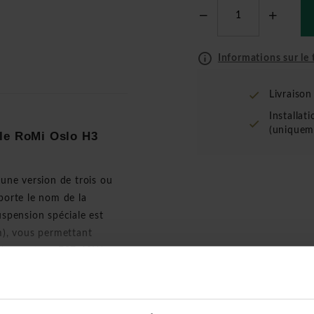
Informations sur le t
Livraiso
Installat
(uniquem
le RoMi Oslo H3
une version de trois ou
 porte le nom de la
uspension spéciale est
cm), vous permettant
rechange type E27 40W ne
nt dans des ensembles de
et peuvent être livrées