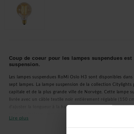
Coup de coeur pour les lampes suspendues est 
suspension.
Les lampes suspendues RoMi Oslo H3 sont disponibles dans 
sept lampes. La lampe suspension de la collection Citylights
capitale et de la plus grande ville de Norvège. Cette lampe s
livrée avec un câble textile noir entièrement réglable (150 
d'ajuster la longueur à la hauteur idéale. Les ampoules de 
sont pas incluses, mais peuvent être commandées séparéme
Lire plus
cinq ou dix pièces. De plus, ces lampes design sont en stock 
rapidement.
Design:
It’s about RoMi