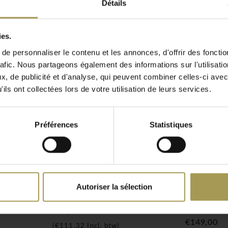
Détails
ies.
e personnaliser le contenu et les annonces, d'offrir des fonctio
luminaire design. Depuis
rafic. Nous partageons également des informations sur l'utilisati
tif pour la maison et
, de publicité et d'analyse, qui peuvent combiner celles-ci avec
nt-Café). L'inspiration de
ils ont collectées lors de votre utilisation de leurs services.
msterdam, mais la nature
Préférences
Statistiques
ent une contribution
MOJO. Unique en raison de
.
çu le nom d'une ville de
mpe de bureau, lampe de
Autoriser la sélection
table
Kobe T/R lampe de design
Kobe/TH 
tion en matériaux purs.
hexagon
€92,00
. Nous pouvons fournir
€149,00
(
€111,32
Incl. btw)