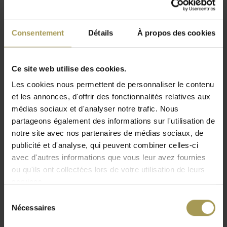
Le Jan Kurtz Block tabouret / table d'appoint rond - réduit à
Consentement
Détails
À propos des cookies
l'essentiel!
Nous savons que souvent, moins c'est plus! Moins est
presque impossible avec ce tabouret et c'est précisément
Ce site web utilise des cookies.
son attrait particulier: le tabouret Block de Jan Kurtz est
Les cookies nous permettent de personnaliser le contenu
resté en grande partie naturel par sa forme et ses propriétés
et les annonces, d'offrir des fonctionnalités relatives aux
matérielles. Le bois brut dégage confort et chaleur.
médias sociaux et d'analyser notre trafic. Nous
partageons également des informations sur l'utilisation de
Découpée au centre d'un tronc en chêne, la chaise / siège
Lire plus
notre site avec nos partenaires de médias sociaux, de
d'appoint de siège Block affiche les joints de dilatation
publicité et d'analyse, qui peuvent combiner celles-ci
habituels, résultant du processus de séchage du chêne.
avec d'autres informations que vous leur avez fournies
Chaque chaise ou table est donc unique.
ou qu'ils ont collectées lors de votre utilisation de leurs
Bien sûr, vous pouvez également utiliser le tabouret rond
services.
Block de Jan Kurtz comme table d'appoint / table de chevet.
Sélection
Nécessaires
Le tabouret Block est disponible en différentes versions!
du
Design:
Jan Kurtz
consentement