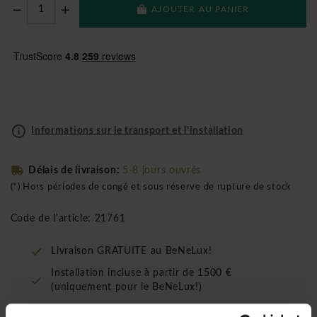
AJOUTER AU PANIER
Informations sur le transport et l'installation
Délais de livraison:
5-8 jours ouvrés
(*) Hors périodes de congé et sous réserve de rupture de stock
Code de l'article: 21761
Livraison GRATUITE au BeNeLux!
Installation incluse à partir de 1500 €
(uniquement pour le BeNeLux!)