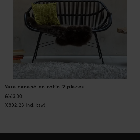
pour la région du Benelux.
Jan Kurtz Yara canapé 2 places en rotin
Yara canapé en rotin 2 places
€663,00
(
€802,23
Incl. btw)