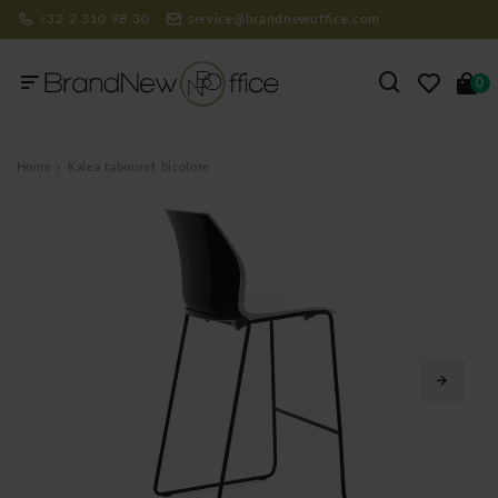
+32 2 310 98 30
service@brandnewoffice.com
0
Home
Kalea tabouret bicolore