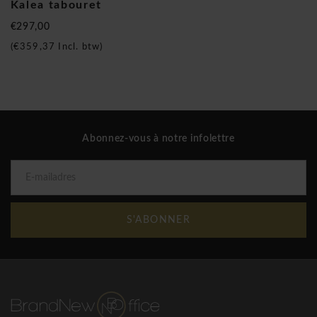
Kalea tabouret
constante évolution.
€297,00
Kastel Kalea tabouret bicolore
(
€359,37
Incl. btw)
Abonnez-vous à notre infolettre
S'ABONNER