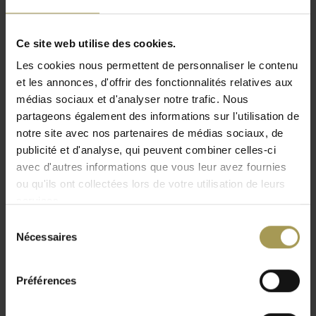
renforcé de fibre de verre et une structure en
aluminium.
Ce site web utilise des cookies.
Designer:
Kastel
Les cookies nous permettent de personnaliser le contenu
Matériaux
: polypropylène, cadre en aluminium
et les annonces, d'offrir des fonctionnalités relatives aux
Dimensions:
107h x 52l x 53pcm
médias sociaux et d'analyser notre trafic. Nous
Assise:
72 cm
partageons également des informations sur l'utilisation de
Coloris:
voir pièce jointe
notre site avec nos partenaires de médias sociaux, de
Lire plus
Spécifications techniques:
chaise visiteur
publicité et d'analyse, qui peuvent combiner celles-ci
multifonctionnelle au design unique, assise et dossier en
avec d'autres informations que vous leur avez fournies
plastique, disponible en monocolore ou bicolore, en
ou qu'ils ont collectées lors de votre utilisation de leurs
bicolore le devant de la coque est toujours blanc et le
services.
dossier dans l'une des autres couleurs
Sélection
Sur demande:
avec cuir, simili cuir ou textile (en
Nécessaires
du
supplément)
consentement
Empilable
Préférences
2 ans de garantie
Le tabouret bicolore stylisée Kalea se présente dans une