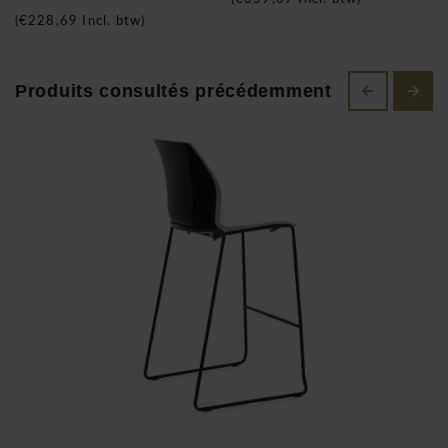
(
€228,69
Incl. btw)
Produits consultés précédemment
Kastel opère avec succès, dans le secteur de la production
diversifié de chaises de bureau, pour l’habitat et la
communauté. Le confort en conjonction avec le design. C’est
la mission de l’entreprise, le principe qui guide chaque étape
de l’activité de production. Toute proposition Kastel nait
d’une analyse approfondie en termes d’ergonomie, le rapport
entre l’espace et la forme, le choix des matériaux, le choix
des couleurs. Offrir une fonctionnalité maximale associée à
une image de grand prestige et de garantir une qualité qui
est constante dans l’exécution. Kastel, un point de référence
important, cela est devenu même une référence de
professionnalisme et de compétence. Son personnel,
régulièrement formé est en mesure de suivre ce marché en