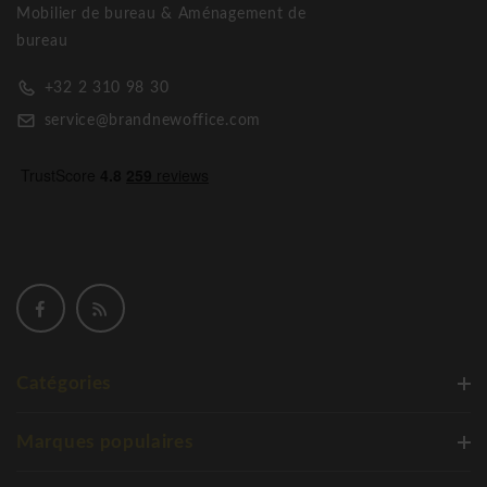
Mobilier de bureau & Aménagement de
design!
bureau
Kartell Audrey Soft siège avec ou sans
accoudoirs
+32 2 310 98 30
service@brandnewoffice.com
Catégories
Marques populaires