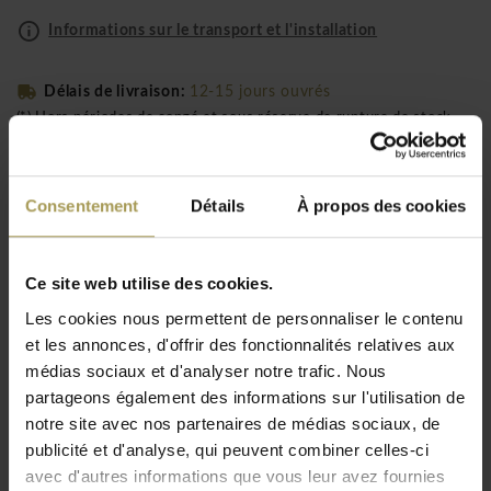
Informations sur le transport et l'installation
Délais de livraison:
12-15 jours ouvrés
(*) Hors périodes de congé et sous réserve de rupture de stock
Code de l'article: 21258
Consentement
Détails
À propos des cookies
Livraison GRATUITE au BeNeLux!
Installation incluse à partir de 1500 €
(uniquement pour le BeNeLux!)
Ce site web utilise des cookies.
Les cookies nous permettent de personnaliser le contenu
et les annonces, d'offrir des fonctionnalités relatives aux
Kartell Audrey Soft siège avec ou sans
médias sociaux et d'analyser notre trafic. Nous
accoudoirs: le siège éclectique qui allie
partageons également des informations sur l'utilisation de
aluminium et en plastique, conçu par Piero
notre site avec nos partenaires de médias sociaux, de
Lissoni pour Kartell
publicité et d'analyse, qui peuvent combiner celles-ci
avec d'autres informations que vous leur avez fournies
Designer:
Piero Lissoni pour kartell, 2012