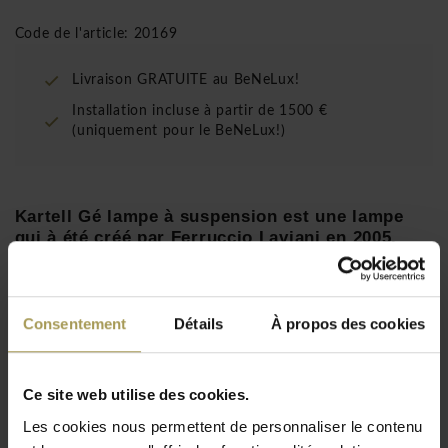
Code de l'article: 20169
Livraison GRATUITE au BeNeLux!
Installation incluse à partir de 1500 €
(uniquement pour le BeNeLux!)
Kartell Gé lampe à suspension est une lampe
qui à été créé par Ferruccio Laviani en 2005.
Polycarbonate 2.0 issu de matière première
renouvelable transparente, coloré ou métallisé
dans la masse.
Consentement
Détails
À propos des cookies
Designer:
Ferruccio Laviani pour Kartell, 2005
Dimensions:
longeur de câble 45-230h x 37l x 26p
cm
Ce site web utilise des cookies.
Lire plus
Matériaux:
polycarbonate
Les cookies nous permettent de personnaliser le contenu
Eclairage:
220-240V, 12W LED E27