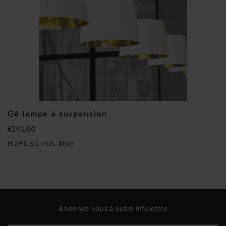
italien à travers le monde entier. Avec de nombreuses
créations à succès tels que bureaux, tables, chaises, chaises
de bureau, armoires, éclairage et autres accessoires de
design, ils ont réussi à conquérir le cœur de beaucoup de
gens. L'histoire et le succès de Kartell a également attiré
l'attention des designers renommés tels que Philippe Starck,
Piero Lissoni, Patricia Urquiola, Tokujin Yoshioka, et
beaucoup d'autres. Pour ceux qui recherchent un produit de
design, Kartell est célèbre dans le monde du design!
Gé lampe à suspension
Kartell Gé lampe à suspension
€241,00
(
€291,61
Incl. btw)
Abonnez-vous à notre infolettre