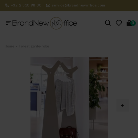
+32 2 310 98 30
service@brandnewoffice.com
0
Home
Forest garde-robe