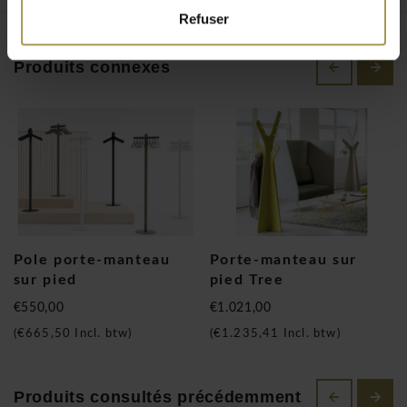
Refuser
Produits connexes
Pole porte-manteau
Porte-manteau sur
sur pied
pied Tree
€550,00
€1.021,00
(
€665,50
Incl. btw)
(
€1.235,41
Incl. btw)
Produits consultés précédemment