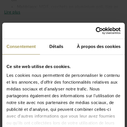
Matériaux:
MDF, crochets en aluminium poli, tige en
Lire plus
aluminium anodisé, plastique.
Couleur:
vert, blanc et anthracite
En option:
les cintres peuvent être commandés
séparément
Il y a un choix de largeurs. Pour une capacité
Consentement
Détails
À propos des cookies
supplémentaire, l'élément peut être étendu avec plusieurs
montants.
Ce site web utilise des cookies.
Le garde-robe Forest de Cascando donne vie à chaque
Les cookies nous permettent de personnaliser le contenu
intérieur. Forest fait partie de la nouvelle collection Nature:
et les annonces, d'offrir des fonctionnalités relatives aux
une série d’éléments ludiques pour la maison ou au bureau.
médias sociaux et d'analyser notre trafic. Nous
Le garde-robe Forest est un support pour vêtements stable
partageons également des informations sur l'utilisation de
et indépendant qui peut accueillir pas moins de 20
notre site avec nos partenaires de médias sociaux, de
manteaux. Fabriqué en MDF laqué, muni de boutons en
publicité et d'analyse, qui peuvent combiner celles-ci
aluminium poli.
avec d'autres informations que vous leur avez fournies
ou qu'ils ont collectées lors de votre utilisation de leurs